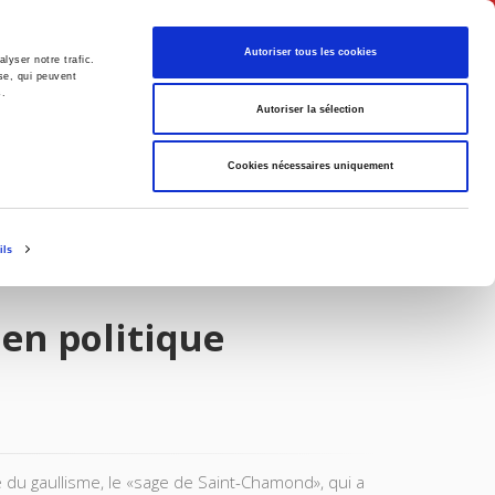
Français
Autoriser tous les cookies
lyser notre trafic.
se, qui peuvent
s.
Politique
Société
Autoriser la sélection
Cookies nécessaires uniquement
ils
 en politique
e du gaullisme, le «sage de Saint-Chamond», qui a