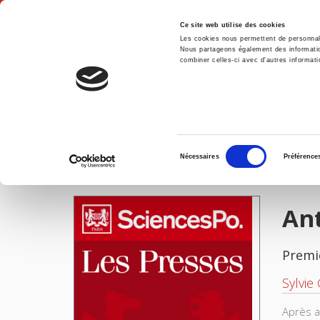
Ce site web utilise des cookies
Les cookies nous permettent de personnalis
Nous partageons également des informations
combiner celles-ci avec d'autres informatio
Accue
Antoine Pinay ou la confiance en politique
Accueil
Sélection
Nécessaires
Préférence
du
IMAGES
consentement
Ant
Premi
Sylvie
Après a