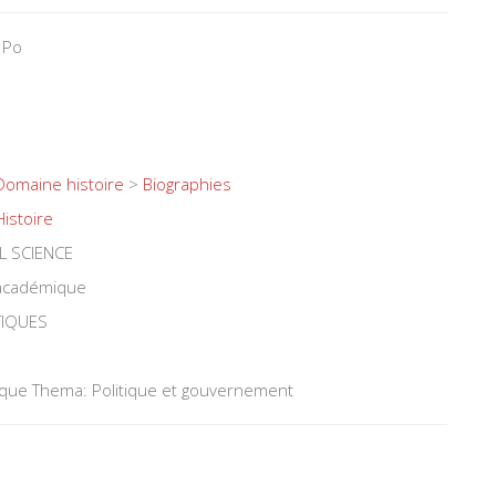
 Po
Domaine histoire
>
Biographies
Histoire
L SCIENCE
 académique
TIQUES
tique Thema: Politique et gouvernement