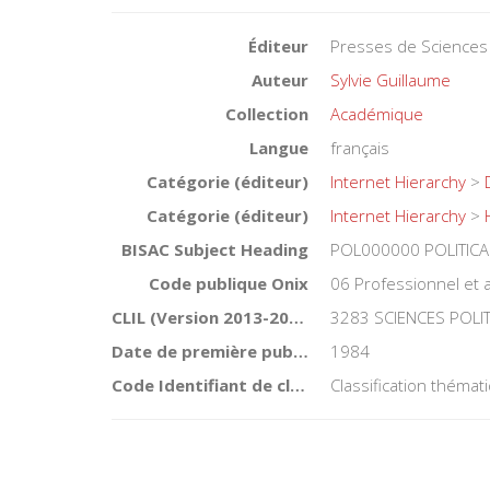
Éditeur
Presses de Sciences
Auteur
Sylvie Guillaume
Collection
Académique
Langue
français
Catégorie (éditeur)
Internet Hierarchy
>
Catégorie (éditeur)
Internet Hierarchy
>
BISAC Subject Heading
POL000000 POLITICA
Code publique Onix
06 Professionnel et
CLIL (Version 2013-2019 )
3283 SCIENCES POLI
Date de première publication du titre
1984
Code Identifiant de classement sujet
Classification théma