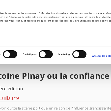
er le contenu et les annonces, d'offrir des fonctionnalités relatives aux médias sociaux et d'ana
 sur l'utilisation de notre site avec nos partenaires de médias sociaux, de publicité et d'analy
ns que vous leur avez fournies ou qu'ils ont collectées lors de votre utilisation de leurs service
il
Environnement
Histoire
International
s
Statistiques
Marketing
Afficher les déta
oine Pinay ou la confiance
ère édition
 Guillaume
voir quitté la scène politique en raison de l'influence grandissant