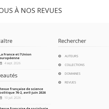
OUS À NOS REVUES
aître
Rechercher
La France et l'Union
AUTEURS
européenne
4 sept. 2026
COLLECTIONS
DOMAINES
eautés
REVUES
Revue française de science
politique 76-2, avril-juin 2026
10 juil. 2026
Revue française de sociologie