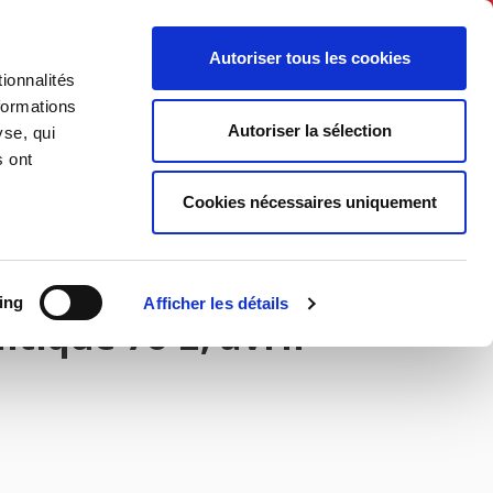
Français
Autoriser tous les cookies
ionnalités
Politique
Société
formations
Autoriser la sélection
yse, qui
s ont
Cookies nécessaires uniquement
ing
Afficher les détails
tique 76-2, avril-