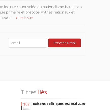
ne lecture renouvelée du nationalisme banal-Le «
tique primaire et précoce-Mythes nationaux et
 Québec
Lire la suite
Prévenez-moi
Titres
liés
Raisons politiques 102, mai 2026