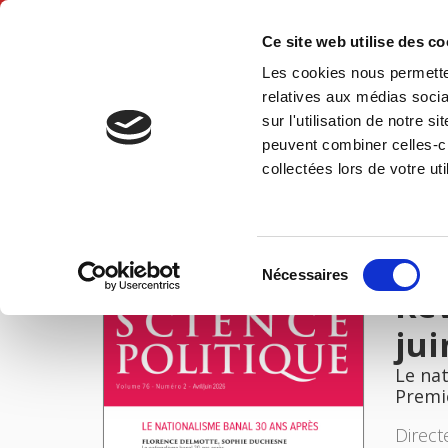
Ce site web utilise des c
Les cookies nous permetten
Accue
relatives aux médias socia
sur l'utilisation de notre 
peuvent combiner celles-ci
Revue française de science politique 76-2, avril-juin 2026
Accueil
collectées lors de votre uti
IMAGES
Sélection
Nécessaires
du
Rev
consentement
jui
Le na
Premi
Direct