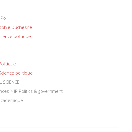
 Po
ophie Duchesne
cience politique
Politique
Science politique
L SCIENCE
iences > JP Politics & government
 académique