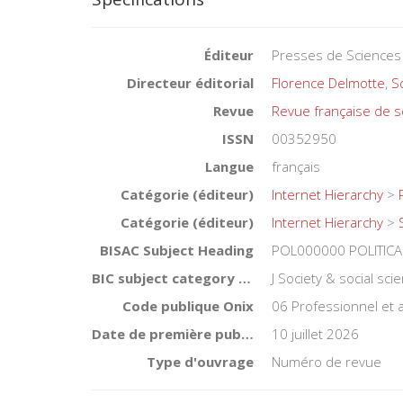
Éditeur
Presses de Sciences
Directeur éditorial
Florence Delmotte
,
S
Revue
Revue française de s
ISSN
00352950
Langue
français
Catégorie (éditeur)
Internet Hierarchy
>
Catégorie (éditeur)
Internet Hierarchy
>
BISAC Subject Heading
POL000000 POLITICA
BIC subject category (UK)
J Society & social sc
Code publique Onix
06 Professionnel et
Date de première publication du titre
10 juillet 2026
Type d'ouvrage
Numéro de revue