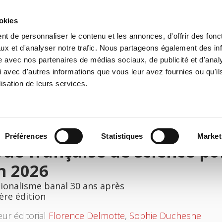
ookies
t de personnaliser le contenu et les annonces, d'offrir des fonct
il
Environnement
Histoire
International
ux et d'analyser notre trafic. Nous partageons également des in
site avec nos partenaires de médias sociaux, de publicité et d'anal
 avec d'autres informations que vous leur avez fournies ou qu'il
lisation de leurs services.
Préférences
Statistiques
Market
ue française de science poli
n 2026
tionalisme banal 30 ans après
ère édition
eur éditorial
Florence Delmotte
,
Sophie Duchesne