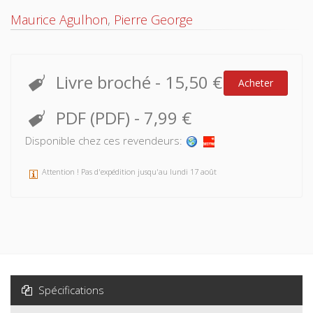
Maurice Agulhon
,
Pierre George
Livre broché
-
15,50 €
Acheter
PDF (PDF)
-
7,99 €
Disponible chez ces revendeurs:
Attention ! Pas d'expédition jusqu'au lundi 17 août
Spécifications