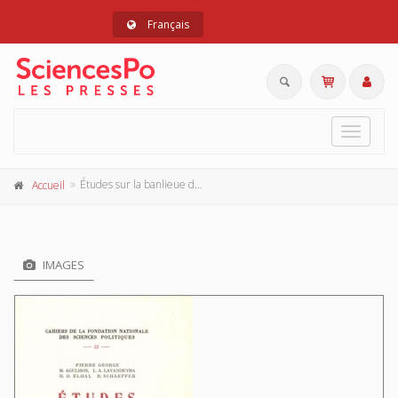
Français
Toggle
navigat
Études sur la banlieue de Paris
Accueil
IMAGES