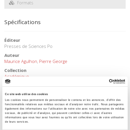
Formats
Spécifications
Éditeur
Presses de Sciences Po
Auteur
Maurice Agulhon
,
Pierre George
Collection
Académique
Langue
français
Ce site web utilise des cookies
Mots clés
Les cookies nous permettent de personnaliser le contenu et les annonces, d'offrir des
fonctionnalités relatives aux médias sociaux et d'analyser notre trafic. Nous partageons
Banlieues
,
Questions urbaines
également des informations sur l'utilisation de notre site avec nos partenaires de médias
sociaux, de publicité et d'analyse, qui peuvent combiner celles-ci avec d'autres
Catégorie (éditeur)
informations que vous leur avez fournies ou qu'ils ont collectées lors de votre utilisation
Internet Hierarchy
>
Sociologie
>
Sociétés en mouvement
de leurs services.