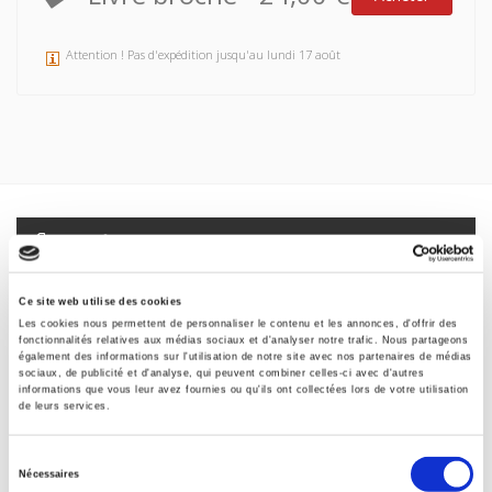
Attention ! Pas d'expédition jusqu'au lundi 17 août
Spécifications
Formats
Ce site web utilise des cookies
Les cookies nous permettent de personnaliser le contenu et les annonces, d'offrir des
Sommaire
fonctionnalités relatives aux médias sociaux et d'analyser notre trafic. Nous partageons
également des informations sur l'utilisation de notre site avec nos partenaires de médias
sociaux, de publicité et d'analyse, qui peuvent combiner celles-ci avec d'autres
informations que vous leur avez fournies ou qu'ils ont collectées lors de votre utilisation
Spécifications
de leurs services.
Sélection
Éditeur
Nécessaires
du