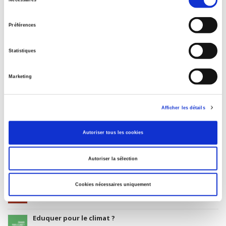
Date de première publication du titre
du
18 août 2016
consentement
Type d'ouvrage
Préférences
Numéro de revue
Statistiques
Marketing
Salariés en justice
Afficher les détails
Rome, promenades sociologiques
Autoriser tous les cookies
Autoriser la sélection
La violence au nom de la loi
Cookies nécessaires uniquement
Eduquer pour le climat ?