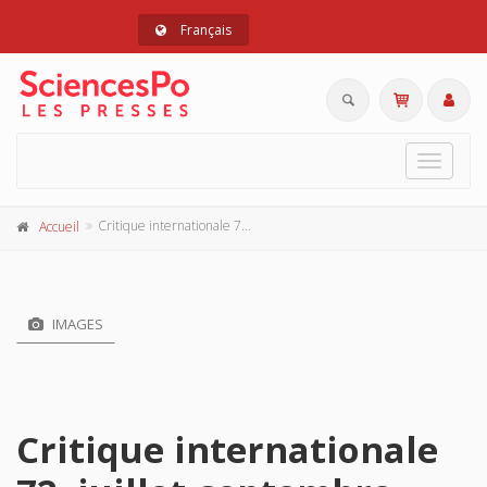
Français
Toggle
navigat
Critique internationale 72, juillet-septembre 2016
Accueil
IMAGES
Critique internationale