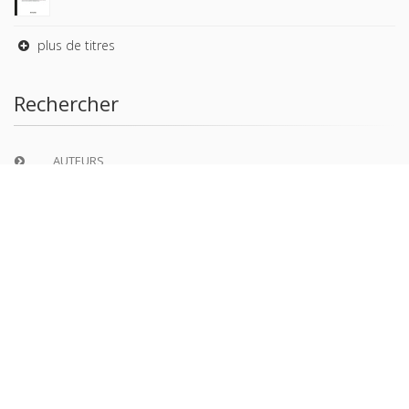
plus de titres
Rechercher
AUTEURS
COLLECTIONS
DOMAINES
REVUES
Copyright © 2026, Presses de Sciences Po. Powered by
GiantChair
. All Rights Reserved