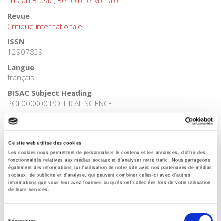
Tristan Bruslé
,
Bénédicte Michalon
Revue
Critique internationale
ISSN
12907839
Langue
français
BISAC Subject Heading
POL000000 POLITICAL SCIENCE
BIC subject category (UK)
H Humanities
Code publique Onix
Ce site web utilise des cookies
06 Professionnel et académique
Les cookies nous permettent de personnaliser le contenu et les annonces, d'offrir des
fonctionnalités relatives aux médias sociaux et d'analyser notre trafic. Nous partageons
CLIL (Version 2013-2019 )
également des informations sur l'utilisation de notre site avec nos partenaires de médias
sociaux, de publicité et d'analyse, qui peuvent combiner celles-ci avec d'autres
3297 Relations internationales
informations que vous leur avez fournies ou qu'ils ont collectées lors de votre utilisation
de leurs services.
Crédit
Presses de Sciences Po
Sélection
Nécessaires