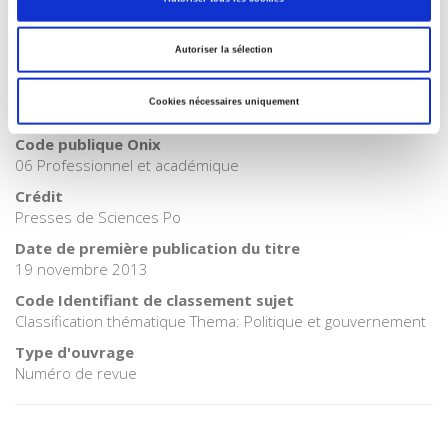
Internet Hierarchy
>
Politique
Catégorie (éditeur)
Autoriser la sélection
Internet Hierarchy
>
Société
BISAC Subject Heading
Cookies nécessaires uniquement
POL000000 POLITICAL SCIENCE
Code publique Onix
06 Professionnel et académique
Crédit
Presses de Sciences Po
Date de première publication du titre
19 novembre 2013
Code Identifiant de classement sujet
Classification thématique Thema: Politique et gouvernement
Type d'ouvrage
Numéro de revue