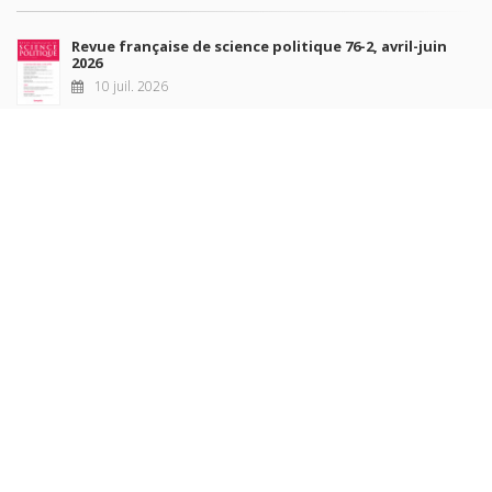
Revue française de science politique 76-2, avril-juin
2026
10 juil. 2026
Revue française de sociologie 66 3/4, juillet-décembre
2026
7 juil. 2026
Sociétés contemporaines 139, 2025
6 juil. 2026
Raisons politiques 102, mai 2026
23 juin 2026
plus de titres
Rechercher