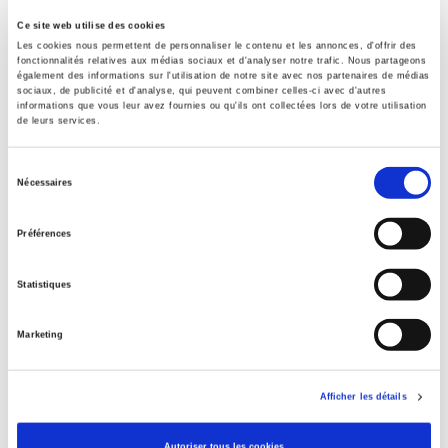
Sommaire
Ce site web utilise des cookies
Les cookies nous permettent de personnaliser le contenu et les annonces, d'offrir des
fonctionnalités relatives aux médias sociaux et d'analyser notre trafic. Nous partageons
Spécifications
également des informations sur l'utilisation de notre site avec nos partenaires de médias
sociaux, de publicité et d'analyse, qui peuvent combiner celles-ci avec d'autres
informations que vous leur avez fournies ou qu'ils ont collectées lors de votre utilisation
de leurs services.
Éditeur
Presses de Sciences Po
Sélection
Nécessaires
Auteur
du
consentement
Revue
Préférences
Revue économique
ISSN
Statistiques
00352764
Langue
Marketing
français
Catégorie (éditeur)
Afficher les détails
Internet Hierarchy
>
Economie politique
Catégorie (éditeur)
Autoriser tous les cookies