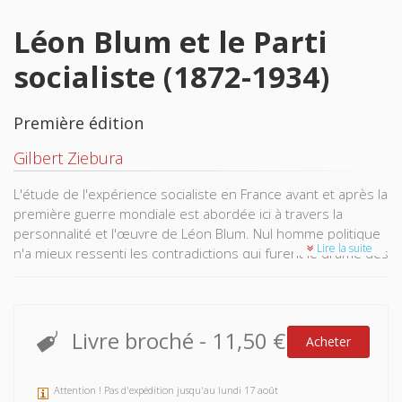
Léon Blum et le Parti
socialiste (1872-1934)
Première édition
Gilbert Ziebura
L'étude de l'expérience socialiste en France avant et après la
première guerre mondiale est abordée ici à travers la
personnalité et l'œuvre de Léon Blum. Nul homme politique
Lire la suite
n'a mieux ressenti les contradictions qui furent le drame des
partis socialistes en Europe occidentale pendant cette
période; son activité fut constamment marquée par une
volonté obstinée de concilier les fondements doctrinaux —
élément pour lui essentiel, primordial — avec les réalités de
Livre broché
-
11,50 €
Acheter
la démocratie parlementaire — exigence tout aussi
nécessaire à son humanisme, à sa fidélité envers l'héritage
jauressiste.
Attention ! Pas d'expédition jusqu'au lundi 17 août