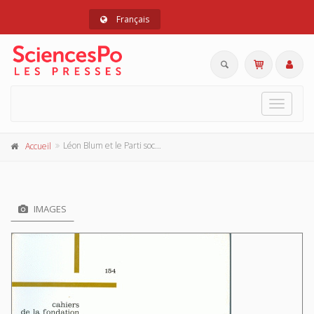
Français
Toggle
navigat
Léon Blum et le Parti socialiste (1872-1934)
Accueil
IMAGES