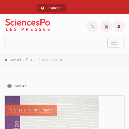
Français
Toggle
navigat
Droit et économie de la régulation
Accueil
IMAGES