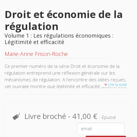
Droit et économie de la
régulation
Volume 1 : Les régulations économiques :
Légitimité et efficacité
Marie-Anne Frison-Roche
Ce premier numéro de la série Droit et économie de la
régulation entreprend une réflexion générale sur les
mécanismes de régulation. A l'encontre des idées reçues,
Lire la suite
cet ouvrage montre que légitimité et efficacité doivent être
pensées de pair et non pas en compensation. Sont ainsi
analysés le rôle de l’autorité de la régulation, l’indépendance
du régulateur, l’évaluation de la régulation ainsi que les
identités des régulateurs et juges.
Livre broché
-
41,00 €
- Epuisé