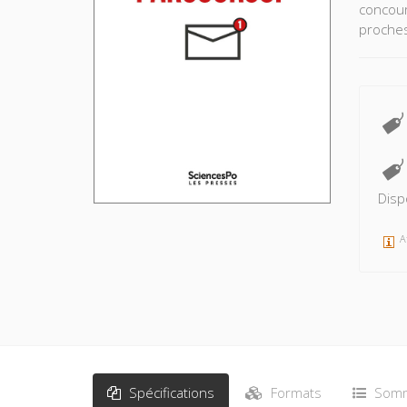
concour
proches
Disp
A
Spécifications
Formats
Somm