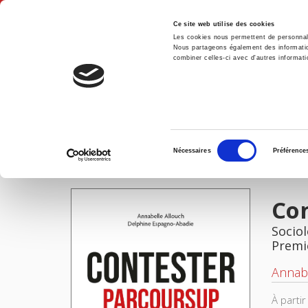
Ce site web utilise des cookies
Les cookies nous permettent de personnalis
Nous partageons également des informations
combiner celles-ci avec d'autres informatio
Accue
Contester Parcoursup
Accueil
Sélection
Nécessaires
Préférence
du
IMAGES
consentement
Co
Sociol
Premi
Annabe
À parti