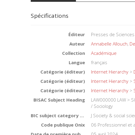
Spécifications
Éditeur
Presses de Sciences
Auteur
Annabelle Allouch
,
De
Collection
Académique
Langue
français
Catégorie (éditeur)
Internet Hierarchy
>
Catégorie (éditeur)
Internet Hierarchy
>
Catégorie (éditeur)
Internet Hierarchy
>
BISAC Subject Heading
LAW000000 LAW > S
/ Sociology
BIC subject category (UK)
J Society & social sci
Code publique Onix
06 Professionnel et
Date de première publication du titre
05 avril 2024