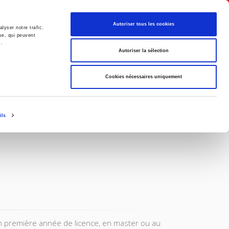
Français
Autoriser tous les cookies
lyser notre trafic.
se, qui peuvent
s.
Politique
Société
Autoriser la sélection
Cookies nécessaires uniquement
ils
 en première année de licence, en master ou au