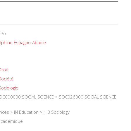
 Po
lphine Espagno-Abadie
Droit
Société
Sociologie
OC000000 SOCIAL SCIENCE > SOC026000 SOCIAL SCIENCE
ences > JN Education > JHB Sociology
 académique