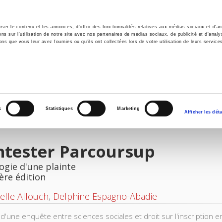
er le contenu et les annonces, d'offrir des fonctionnalités relatives aux médias sociaux et d'ana
 sur l'utilisation de notre site avec nos partenaires de médias sociaux, de publicité et d'analy
ns que vous leur avez fournies ou qu'ils ont collectées lors de votre utilisation de leurs service
il
Environnement
Histoire
International
s
Statistiques
Marketing
Afficher les déta
ntester Parcoursup
ogie d'une plainte
ère édition
lle Allouch
,
Delphine Espagno-Abadie
r d'une enquête entre sciences sociales et droit sur l'inscription