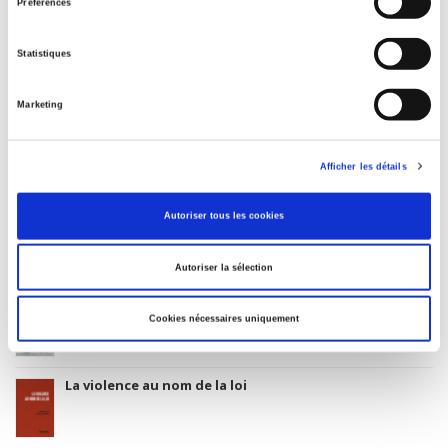
3283 SCIENCES POLITIQUES
Préférences
Date de première publication du titre
14 mai 1999
Statistiques
Code Identifiant de classement sujet
Classification thématique Thema: Politique et gouvernement
Marketing
Afficher les détails
Salariés en justice
Autoriser tous les cookies
Autoriser la sélection
Rome, promenades sociologiques
Cookies nécessaires uniquement
La violence au nom de la loi