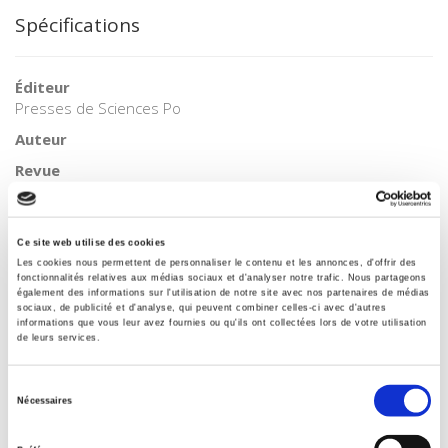
Spécifications
Éditeur
Presses de Sciences Po
Auteur
Revue
Revue économique
ISSN
00352764
Ce site web utilise des cookies
Les cookies nous permettent de personnaliser le contenu et les annonces, d'offrir des
Langue
fonctionnalités relatives aux médias sociaux et d'analyser notre trafic. Nous partageons
français
également des informations sur l'utilisation de notre site avec nos partenaires de médias
sociaux, de publicité et d'analyse, qui peuvent combiner celles-ci avec d'autres
BISAC Subject Heading
informations que vous leur avez fournies ou qu'ils ont collectées lors de votre utilisation
de leurs services.
POL000000 POLITICAL SCIENCE
Code publique Onix
Sélection
06 Professionnel et académique
Nécessaires
du
CLIL (Version 2013-2019 )
consentement