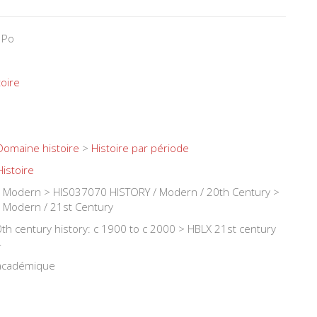
 Po
toire
Domaine histoire
>
Histoire par période
Histoire
 Modern > HIS037070 HISTORY / Modern / 20th Century >
 Modern / 21st Century
th century history: c 1900 to c 2000 > HBLX 21st century
-
 académique