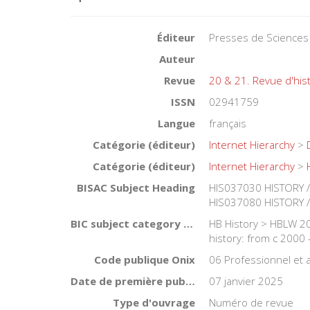
Éditeur
Presses de Sciences
Auteur
Revue
20 & 21. Revue d'his
ISSN
02941759
Langue
français
Catégorie (éditeur)
Internet Hierarchy
>
Catégorie (éditeur)
Internet Hierarchy
>
BISAC Subject Heading
HIS037030 HISTORY /
HIS037080 HISTORY /
BIC subject category (UK)
HB History > HBLW 20
history: from c 2000 
Code publique Onix
06 Professionnel et
Date de première publication du titre
07 janvier 2025
Type d'ouvrage
Numéro de revue