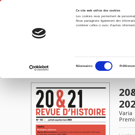
Ce site web utilise des cookies
Les cookies nous permettent de personnalis
Nous partageons également des informations
combiner celles-ci avec d'autres informatio
Accue
20&21. Revue d'histoire 163, juillet-septembre 2024
Accueil
Sélection
Nécessaires
Préférence
du
IMAGES
consentement
20&
20
Varia
Premi