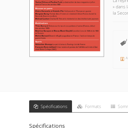
La répr
» dans 
la Seco
A
Spécifications
Formats
Somm
Spécifications