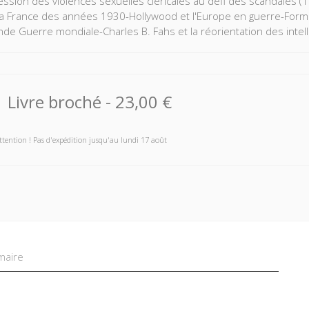
ession des violences sexuelles cléricales au défi des scandales (
la France des années 1930-Hollywood et l'Europe en guerre-Former
nde Guerre mondiale-Charles B. Fahs et la réorientation des intel
Livre broché
-
23,00 €
ttention ! Pas d'expédition jusqu'au lundi 17 août
aire