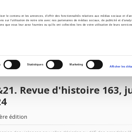
er le contenu et les annonces, d'offrir des fonctionnalités relatives aux médias sociaux et d'ana
 sur l'utilisation de notre site avec nos partenaires de médias sociaux, de publicité et d'analy
ns que vous leur avez fournies ou qu'ils ont collectées lors de votre utilisation de leurs service
il
Environnement
Histoire
International
s
Statistiques
Marketing
Afficher les déta
21. Revue d'histoire 163, j
24
ère édition