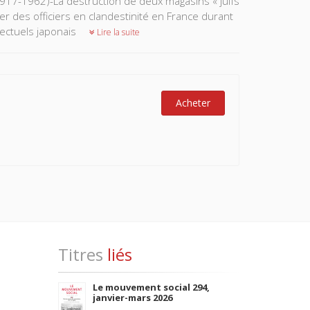
1917-1962)-La destruction de deux magasins « juifs
 des officiers en clandestinité en France durant
lectuels japonais
Lire la suite
Acheter
Titres
liés
Le mouvement social 294,
janvier-mars 2026