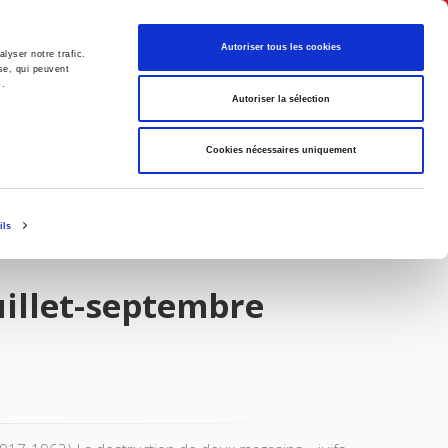
Français
Autoriser tous les cookies
lyser notre trafic.
se, qui peuvent
s.
Politique
Société
Autoriser la sélection
Cookies nécessaires uniquement
ils
uillet-septembre