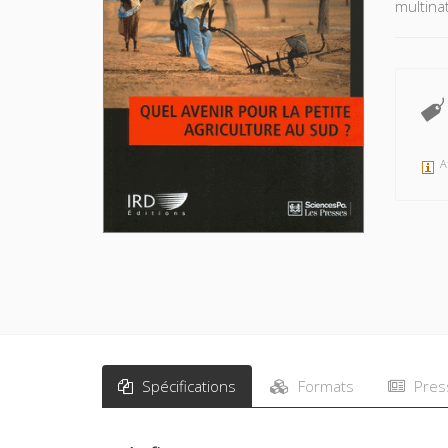
multina
A
Spécifications
Formats
Pres