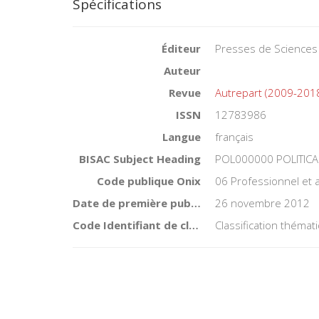
Spécifications
Éditeur
Presses de Sciences
Auteur
Revue
Autrepart (2009-201
ISSN
12783986
Langue
français
BISAC Subject Heading
POL000000 POLITICA
Code publique Onix
06 Professionnel et
Date de première publication du titre
26 novembre 2012
Code Identifiant de classement sujet
Classification théma