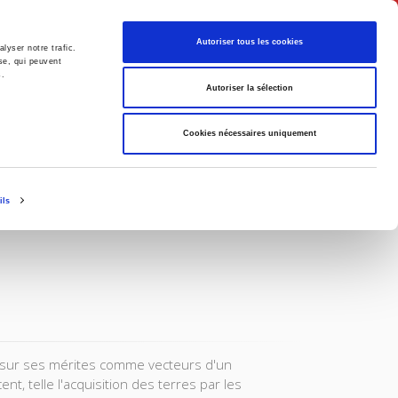
Français
Autoriser tous les cookies
lyser notre trafic.
se, qui peuvent
s.
Politique
Société
Autoriser la sélection
Cookies nécessaires uniquement
ils
on sur ses mérites comme vecteurs d'un
nt, telle l'acquisition des terres par les