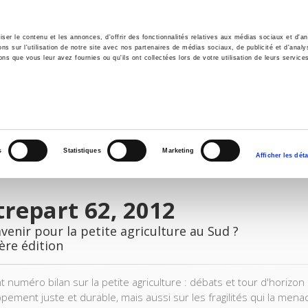
er le contenu et les annonces, d'offrir des fonctionnalités relatives aux médias sociaux et d'ana
 sur l'utilisation de notre site avec nos partenaires de médias sociaux, de publicité et d'analy
ns que vous leur avez fournies ou qu'ils ont collectées lors de votre utilisation de leurs service
il
Environnement
Histoire
International
s
Statistiques
Marketing
Afficher les déta
repart 62, 2012
venir pour la petite agriculture au Sud ?
ère édition
nt numéro bilan sur la petite agriculture : débats et tour d'horiz
ement juste et durable, mais aussi sur les fragilités qui la menace