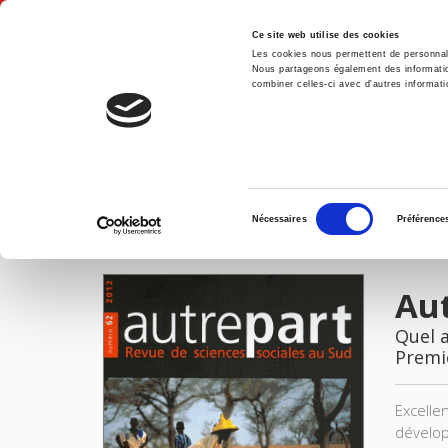
Ce site web utilise des cookies
Les cookies nous permettent de personnalis
Nous partageons également des informations
combiner celles-ci avec d'autres informatio
Accue
Autrepart 62, 2012
Accueil
Sélection
Nécessaires
Préférence
du
IMAGES
consentement
Aut
Quel a
Premi
Excelle
développ