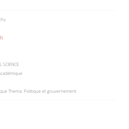
 Po
8)
L SCIENCE
 académique
tique Thema: Politique et gouvernement