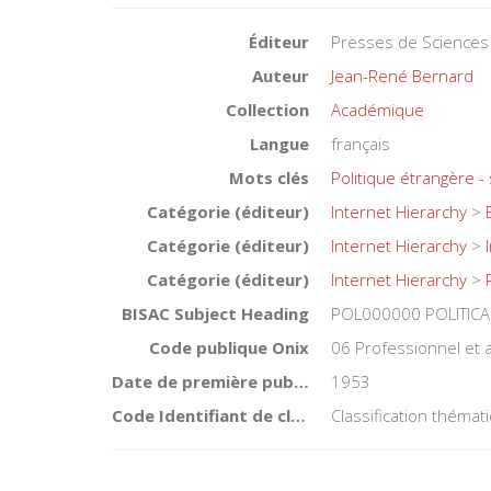
Éditeur
Presses de Sciences
Auteur
Jean-René Bernard
Collection
Académique
Langue
français
Mots clés
Politique étrangère -
Catégorie (éditeur)
Internet Hierarchy
>
Catégorie (éditeur)
Internet Hierarchy
>
Catégorie (éditeur)
Internet Hierarchy
>
BISAC Subject Heading
POL000000 POLITICA
Code publique Onix
06 Professionnel et
Date de première publication du titre
1953
Code Identifiant de classement sujet
Classification théma