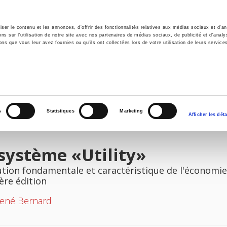
er le contenu et les annonces, d'offrir des fonctionnalités relatives aux médias sociaux et d'ana
 sur l'utilisation de notre site avec nos partenaires de médias sociaux, de publicité et d'analy
ns que vous leur avez fournies ou qu'ils ont collectées lors de votre utilisation de leurs service
il
Environnement
Histoire
International
s
Statistiques
Marketing
Afficher les déta
système «Utility»
ution fondamentale et caractéristique de l'économi
ère édition
René Bernard