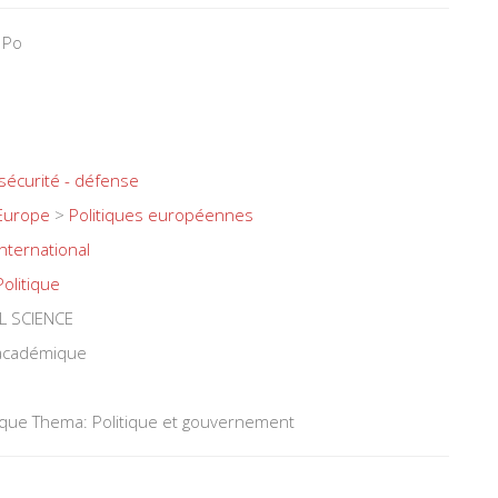
 Po
 sécurité - défense
Europe
>
Politiques européennes
International
Politique
L SCIENCE
 académique
tique Thema: Politique et gouvernement