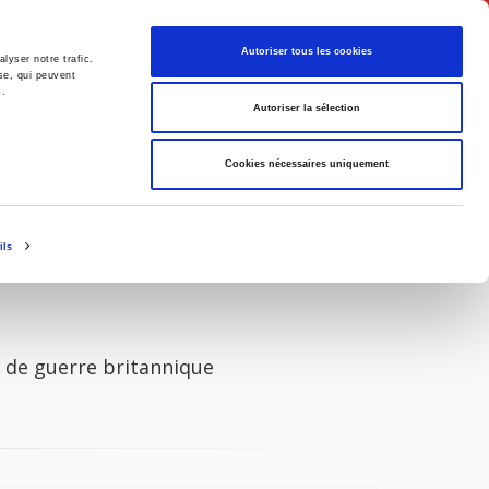
Français
Autoriser tous les cookies
lyser notre trafic.
se, qui peuvent
s.
Politique
Société
Autoriser la sélection
Cookies nécessaires uniquement
ils
e de guerre britannique