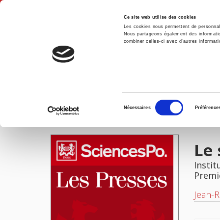
Ce site web utilise des cookies
Les cookies nous permettent de personnalis
Nous partageons également des informations
combiner celles-ci avec d'autres informatio
Accue
Le système «Utility»
Accueil
Sélection
Nécessaires
Préférence
du
IMAGES
consentement
Le 
Instit
Premi
Jean-