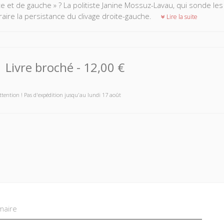
te et de gauche » ? La politiste Janine Mossuz-Lavau, qui sonde l
raire la persistance du clivage droite-gauche.
Lire la suite
Livre broché
-
12,00 €
ttention ! Pas d'expédition jusqu'au lundi 17 août
aire