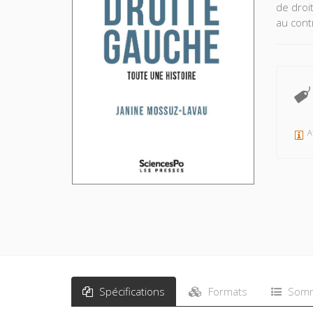
de droi
au cont
A
Spécifications
Formats
Somm