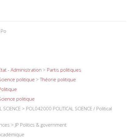
 Po
Etat - Administration
>
Partis politiques
Science politique
>
Théorie politique
Politique
Science politique
 SCIENCE > POL042000 POLITICAL SCIENCE / Political
iences > JP Politics & government
 académique