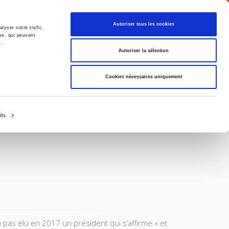
Français
Autoriser tous les cookies
lyser notre trafic.
se, qui peuvent
s.
Politique
Société
Autoriser la sélection
Cookies nécessaires uniquement
ils
n pas élu en 2017 un président qui s’affirme « et