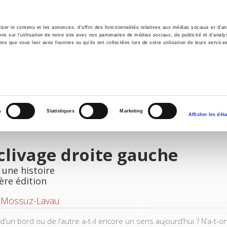
er le contenu et les annonces, d'offrir des fonctionnalités relatives aux médias sociaux et d'ana
 sur l'utilisation de notre site avec nos partenaires de médias sociaux, de publicité et d'analy
ns que vous leur avez fournies ou qu'ils ont collectées lors de votre utilisation de leurs service
il
Environnement
Histoire
International
s
Statistiques
Marketing
Afficher les déta
clivage droite gauche
 une histoire
ère édition
e Mossuz-Lavau
d'un bord ou de l’autre a-t-il encore un sens aujourd’hui ? N’a-t-o