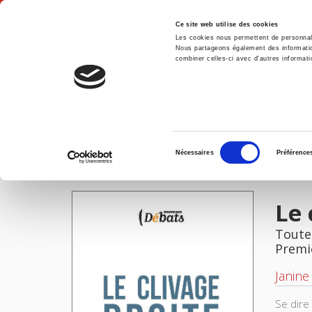
Ce site web utilise des cookies
Les cookies nous permettent de personnalis
Nous partageons également des informations
combiner celles-ci avec d'autres informatio
Accue
Le clivage droite gauche
Accueil
Sélection
Nécessaires
Préférence
du
IMAGES
consentement
Le 
Toute
Premi
Janin
Se dire 