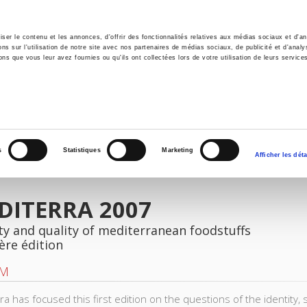
er le contenu et les annonces, d'offrir des fonctionnalités relatives aux médias sociaux et d'ana
 sur l'utilisation de notre site avec nos partenaires de médias sociaux, de publicité et d'analy
ns que vous leur avez fournies ou qu'ils ont collectées lors de votre utilisation de leurs service
il
Environnement
Histoire
International
s
Statistiques
Marketing
Afficher les déta
DITERRA 2007
ty and quality of mediterranean foodstuffs
ère édition
AM
ra has focused this first edition on the questions of the identity,