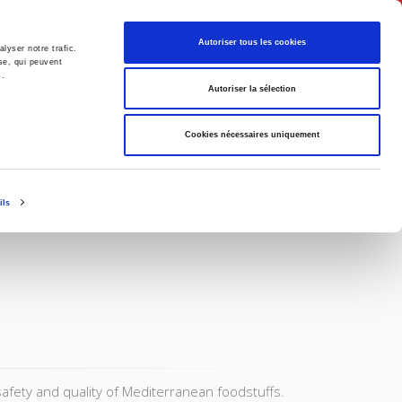
Français
Autoriser tous les cookies
lyser notre trafic.
se, qui peuvent
s.
Politique
Société
Autoriser la sélection
Cookies nécessaires uniquement
ils
 safety and quality of Mediterranean foodstuffs.