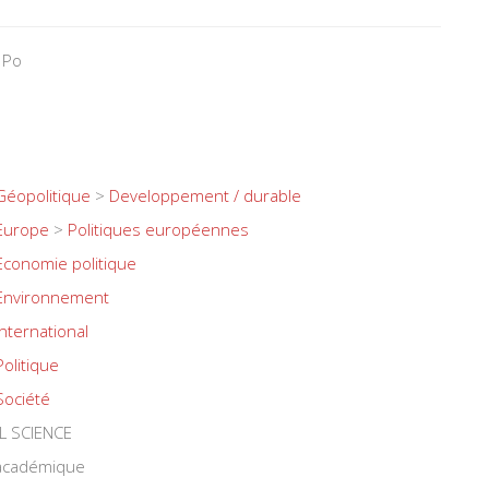
 Po
Géopolitique
>
Developpement / durable
Europe
>
Politiques européennes
Economie politique
Environnement
International
Politique
Société
L SCIENCE
 académique