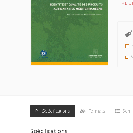
Lire l
C
A
Spécifications
Formats
Somm
Spécifications