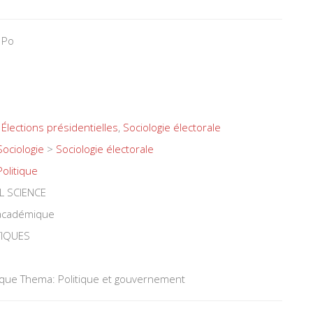
 Po
,
Élections présidentielles
,
Sociologie électorale
Sociologie
>
Sociologie électorale
Politique
L SCIENCE
 académique
TIQUES
tique Thema: Politique et gouvernement