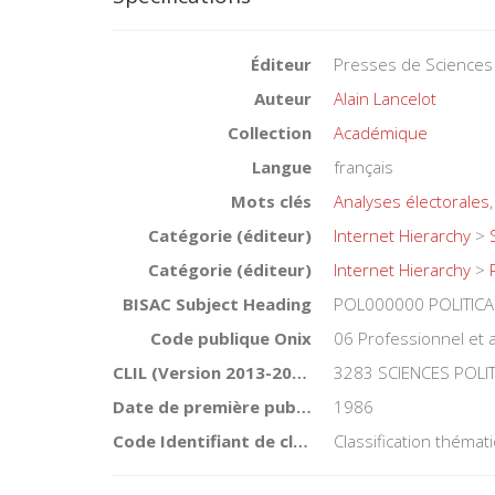
Éditeur
Presses de Sciences
Auteur
Alain Lancelot
Collection
Académique
Langue
français
Mots clés
Analyses électorales
Catégorie (éditeur)
Internet Hierarchy
>
Catégorie (éditeur)
Internet Hierarchy
>
BISAC Subject Heading
POL000000 POLITICA
Code publique Onix
06 Professionnel et
CLIL (Version 2013-2019 )
3283 SCIENCES POLI
Date de première publication du titre
1986
Code Identifiant de classement sujet
Classification théma