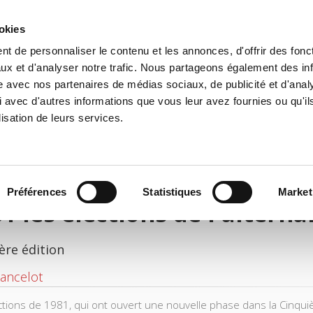
ookies
t de personnaliser le contenu et les annonces, d'offrir des fonct
il
Environnement
Histoire
International
ux et d'analyser notre trafic. Nous partageons également des in
site avec nos partenaires de médias sociaux, de publicité et d'anal
 avec d'autres informations que vous leur avez fournies ou qu'il
lisation de leurs services.
Préférences
Statistiques
Market
1 les élections de l'altern
ère édition
Lancelot
ctions de 1981, qui ont ouvert une nouvelle phase dans la Cinqui