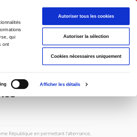
Français
Autoriser tous les cookies
ionnalités
Politique
Société
formations
Autoriser la sélection
yse, qui
s ont
Cookies nécessaires uniquement
ing
Afficher les détails
ance
ème République en permettant l'alternance,