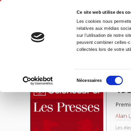
Ce site web utilise des c
Les cookies nous permetten
Accue
relatives aux médias socia
sur l'utilisation de notre 
peuvent combiner celles-ci
1981 les élections de l'alternance
Accueil
collectées lors de votre uti
IMAGES
Sélection
Nécessaires
du
198
consentement
Premi
Alain 
Les éle