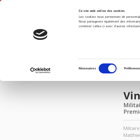
Ce site web utilise des cookies
Les cookies nous permettent de personnalis
Nous partageons également des informations
combiner celles-ci avec d'autres informatio
Accue
Vingtième Siècle 124,octobre-décembre 2014
Accueil
Sélection
Nécessaires
Préférence
du
IMAGES
consentement
Vin
Milita
Premi
Militai
Matthie