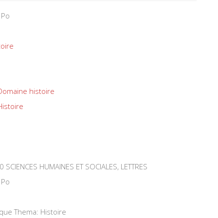
 Po
toire
Domaine histoire
Histoire
0 SCIENCES HUMAINES ET SOCIALES, LETTRES
 Po
ique Thema: Histoire