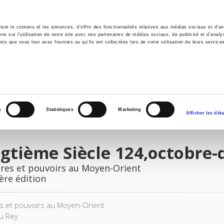
er le contenu et les annonces, d'offrir des fonctionnalités relatives aux médias sociaux et d'ana
 sur l'utilisation de notre site avec nos partenaires de médias sociaux, de publicité et d'analy
ns que vous leur avez fournies ou qu'ils ont collectées lors de votre utilisation de leurs service
il
Environnement
Histoire
International
s
Statistiques
Marketing
Afficher les déta
gtième Siècle 124,octobre
ires et pouvoirs au Moyen-Orient
ère édition
res et pouvoirs au Moyen-Orient
u Rey