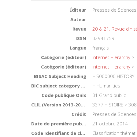
Éditeur
Presses de Sciences
Auteur
Revue
20 & 21. Revue d'his
ISSN
02941759
Langue
français
Catégorie (éditeur)
Internet Hierarchy
>
Catégorie (éditeur)
Internet Hierarchy
>
BISAC Subject Heading
HIS000000 HISTORY
BIC subject category (UK)
H Humanities
Code publique Onix
01 Grand public
CLIL (Version 2013-2019 )
3377 HISTOIRE > 308
Crédit
Presses de Sciences
Date de première publication du titre
21 octobre 2014
Code Identifiant de classement sujet
Classification thémat