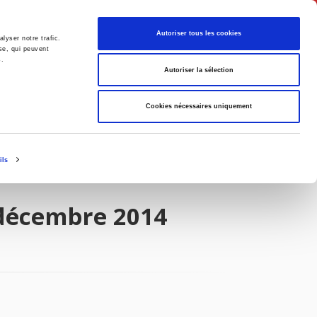
Français
Autoriser tous les cookies
lyser notre trafic.
se, qui peuvent
s.
Politique
Société
Autoriser la sélection
Cookies nécessaires uniquement
ils
-décembre 2014