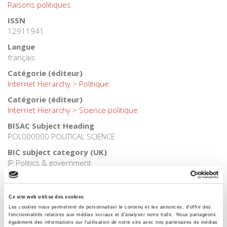
Raisons politiques
ISSN
12911941
Langue
français
Catégorie (éditeur)
Internet Hierarchy
>
Politique
Catégorie (éditeur)
Internet Hierarchy
>
Science politique
BISAC Subject Heading
POL000000 POLITICAL SCIENCE
BIC subject category (UK)
JP Politics & government
Code publique Onix
06 Professionnel et académique
Ce site web utilise des cookies
Date de première publication du titre
Les cookies nous permettent de personnaliser le contenu et les annonces, d'offrir des
09 novembre 2017
fonctionnalités relatives aux médias sociaux et d'analyser notre trafic. Nous partageons
également des informations sur l'utilisation de notre site avec nos partenaires de médias