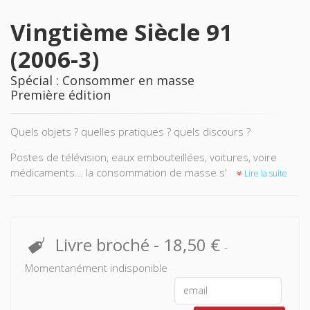
Vingtième Siècle 91
(2006-3)
Spécial : Consommer en masse
Première édition
Quels objets ? quelles pratiques ? quels discours ?
Postes de télévision, eaux embouteillées, voitures, voire
médicaments... la consommation de masse s'ancre
Lire la suite
concrètement dans la vie quotidienne. Et les études
originales ici proposées entendent dépasser le constat qui
réduit ces objets à de simples icônes symbolisant la société
de consommation.
Livre broché
-
18,50 €
-
Mais où et comment achète-t-on en France, dans la seconde
Momentanément indisponible
e
moitié du 20
siècle ? La consommation de masse bénéficie
de lieux privilégiés : le Salon des arts ménagers, dans les
années 1950 ; la grande surface, dont le développement