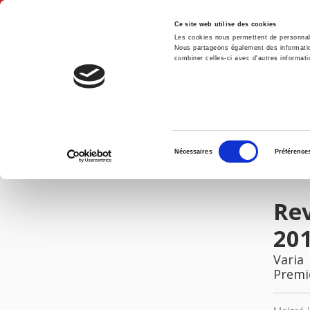
Ce site web utilise des cookies
Les cookies nous permettent de personnalis
Nous partageons également des informations
combiner celles-ci avec d'autres informatio
Accue
Revue française de science politique 61-4, aout 2011
Accueil
Sélection
Nécessaires
Préférence
du
IMAGES
consentement
Rev
20
Varia
Premi