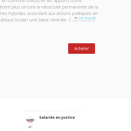
nt en commun d'illustrer les apports d’une
ontrent plus encore la nécessité permanente de la
ches hybrides accordant aux actions politiques en
Lire la suite
publique locale) une place centrale. À sa manière,
ussi conciliable avec une définition cumulative de
ce numéro prouve aussi largement.
Acheter
Salariés en justice