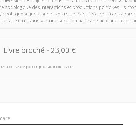
la diversité des objets retenus, les articles de ce numéro varia o
e sociologique des interactions et productions politiques. Ils m
gie politique à questionner ses routines et à s’ouvrir à des appro
 se faire (qu’il s’agisse d’une sociation partisane ou d’une action 
le consacré à l’effet patrimoine montre que ce renouvellement est a
nce politique. Ce que la Chronique bibliographique qui complète 
Livre broché
-
23,00 €
ttention ! Pas d'expédition jusqu'au lundi 17 août
aire