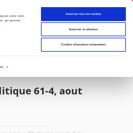
Français
Autoriser tous les cookies
lyser notre trafic.
se, qui peuvent
s.
Politique
Société
Autoriser la sélection
Cookies nécessaires uniquement
ils
itique 61-4, aout