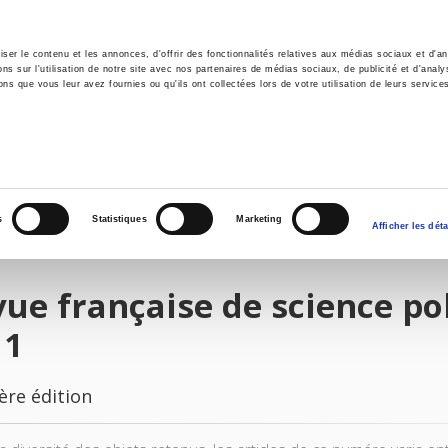
er le contenu et les annonces, d'offrir des fonctionnalités relatives aux médias sociaux et d'ana
 sur l'utilisation de notre site avec nos partenaires de médias sociaux, de publicité et d'analy
ns que vous leur avez fournies ou qu'ils ont collectées lors de votre utilisation de leurs service
il
Environnement
Histoire
International
s
Statistiques
Marketing
Afficher les déta
ue française de science pol
11
ère édition