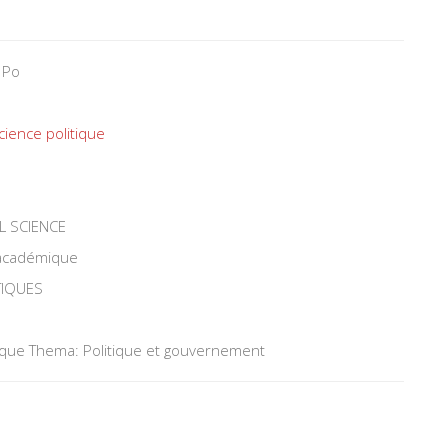
 Po
cience politique
L SCIENCE
 académique
TIQUES
tique Thema: Politique et gouvernement