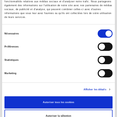
fonctionnalités relatives aux médias sociaux et d'analyser notre trafic. Nous partageons
Date de première publication du titre
également des informations sur l'utilisation de notre site avec nos partenaires de médias
1984
sociaux, de publicité et d'analyse, qui peuvent combiner celles-ci avec d'autres
informations que vous leur avez fournies ou qu'ils ont collectées lors de votre utilisation
Code Identifiant de classement sujet
de leurs services.
Classification thématique Thema: Politique et gouvernement
Sélection
Nécessaires
du
consentement
Titres
liés
Préférences
La mutation climatique
Statistiques
Marketing
Salariés en justice
Afficher les détails
Parents en quête de droits
Autoriser tous les cookies
Autoriser la sélection