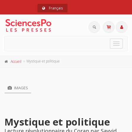
Français
Toggle
navigat
Mystique et politique
Accueil
IMAGES
Mystique et politique
Lecture révolutionnaire du Coran par Sayyid