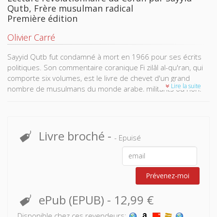
Qutb, Frère musulman radical
Première édition
Olivier Carré
Sayyid Qutb fut condamné à mort en 1966 pour ses écrits
politiques. Son commentaire coranique Fi zilâl al-qu'ran, qui
comporte six volumes, est le livre de chevet d'un grand
Lire la suite
nombre de musulmans du monde arabe, militants ou non.
L'actualité de ce penseur, dont se réclament les Frères
musulmans radicaux, est évidente. Le mérite d'Olivier Carré
est de dépasser des interprétations trop rapides, fondées
sur quelques déclarations ou actions de «qutbistes», en
Livre broché
-
- Epuisé
utilisant une méthode de lecture rigoureuse qui met en
lumière les grands thèmes du texte fondamental :
l'émancipation coranique véritable des femmes et de la
famille, l'intégration de non-musulmans dans la société
Prévenez-moi
islamique idéale, le «combat pour Dieu», les biens et la
justice sociale, la «socialité» de la société islamique vraie, la
ePub (EPUB)
-
12,99 €
notion d'Etat islamique.
Disponible chez ces revendeurs: