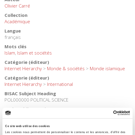
Olivier Carré
Collection
Académique
Langue
français
Mots clés
Islam
,
Islam et sociétés
Catégorie (éditeur)
Internet Hierarchy
>
Monde & sociétés
>
Monde islamique
Catégorie (éditeur)
Internet Hierarchy
>
International
BISAC Subject Heading
POL000000 POLITICAL SCIENCE
Code publique Onix
06 Professionnel et académique
CLIL (Version 2013-2019 )
Ce site web utilise des cookies
3283 SCIENCES POLITIQUES
Les cookies nous permettent de personnaliser le contenu et les annonces, d'offrir des