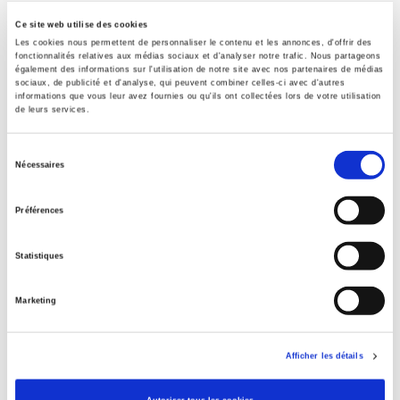
Ce site web utilise des cookies
Éditeur
Les cookies nous permettent de personnaliser le contenu et les annonces, d'offrir des
Presses de Sciences Po
fonctionnalités relatives aux médias sociaux et d'analyser notre trafic. Nous partageons
également des informations sur l'utilisation de notre site avec nos partenaires de médias
Auteur
sociaux, de publicité et d'analyse, qui peuvent combiner celles-ci avec d'autres
Jean-Pierre Cabestan
,
Benoit Vermander
informations que vous leur avez fournies ou qu'ils ont collectées lors de votre utilisation
de leurs services.
Collection
Académique
Sélection
Nécessaires
Langue
du
français
consentement
Préférences
Mots clés
Chine
,
Taiwan
Statistiques
Catégorie (éditeur)
Internet Hierarchy
>
Monde & sociétés
>
Asie
Marketing
Catégorie (éditeur)
Internet Hierarchy
>
Monde & sociétés
>
Asie
Catégorie (éditeur)
Afficher les détails
Internet Hierarchy
>
International