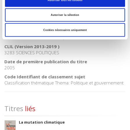
Catégorie (éditeur)
Autoriser tous les cookies
Internet Hierarchy
>
Monde & sociétés
BISAC Subject Heading
Autoriser la sélection
POL000000 POLITICAL SCIENCE
Code publique Onix
Cookies nécessaires uniquement
06 Professionnel et académique
CLIL (Version 2013-2019 )
3283 SCIENCES POLITIQUES
Date de première publication du titre
2005
Code Identifiant de classement sujet
Classification thématique Thema: Politique et gouvernement
Titres
liés
La mutation climatique