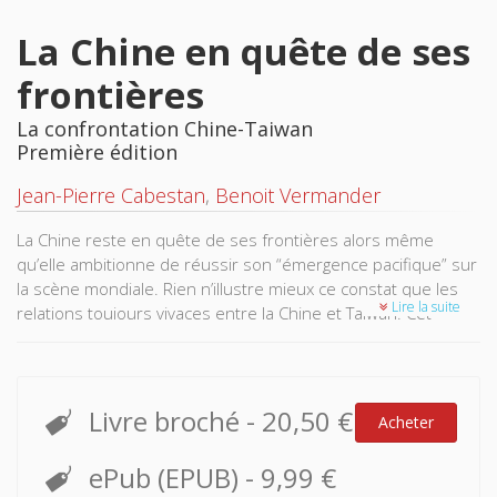
La Chine en quête de ses
frontières
La confrontation Chine-Taiwan
Première édition
Jean-Pierre Cabestan
,
Benoit Vermander
La Chine reste en quête de ses frontières alors même
qu’elle ambitionne de réussir son “émergence pacifique” sur
la scène mondiale. Rien n’illustre mieux ce constat que les
Lire la suite
relations toujours vivaces entre la Chine et Taiwan. Cet
ouvrage propose une analyse synthétique et globale de
cette confrontation, replacée dans le cadre de la politique
étrangère de la Chine et de la réalisation de ses ambitions
internationales. C’est la seule étude comparative en français
Livre broché
-
20,50 €
Acheter
et à jour qui éclaire le contexte et la dynamique de ce conflit.
Les auteurs présentent de plus les principaux scénarios
ePub (EPUB)
-
9,99 €
d’évolution future des relations entre la Chine et Taiwan. De