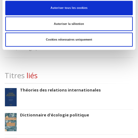
06 Professionnel et académique
Autoriser tous les cookies
Date de première publication du titre
1980
Autoriser la sélection
Type d'ouvrage
Monographie
Cookies nécessaires uniquement
Avec
Index, Bibliographie
Titres
liés
Théories des relations internationales
Dictionnaire d'écologie politique