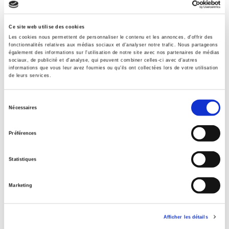
Catégorie (éditeur)
Internet Hierarchy
>
Géopolitique
>
Relations internationales
Ce site web utilise des cookies
Catégorie (éditeur)
Les cookies nous permettent de personnaliser le contenu et les annonces, d'offrir des
fonctionnalités relatives aux médias sociaux et d'analyser notre trafic. Nous partageons
Internet Hierarchy
>
Economie politique
également des informations sur l'utilisation de notre site avec nos partenaires de médias
sociaux, de publicité et d'analyse, qui peuvent combiner celles-ci avec d'autres
Catégorie (éditeur)
informations que vous leur avez fournies ou qu'ils ont collectées lors de votre utilisation
Internet Hierarchy
>
Géopolitique
de leurs services.
Catégorie (éditeur)
Internet Hierarchy
>
Monde & sociétés
Sélection
Nécessaires
du
Catégorie (éditeur)
consentement
Internet Hierarchy
>
Science politique
Préférences
BISAC Subject Heading
POL000000 POLITICAL SCIENCE > POL045000 POLITICAL
Statistiques
SCIENCE / Colonialism & Post-Colonialism > POL011000
POLITICAL SCIENCE / International Relations
Marketing
BIC subject category (UK)
JPS International relations > JPA Political science & theory
Code publique Onix
Afficher les détails