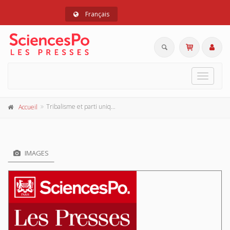
Français
Toggle
navigat
Tribalisme et parti unique en Afrique
Accueil
IMAGES