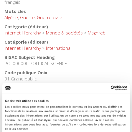
français
Mots clés
Algérie
,
Guerre
,
Guerre civile
Catégorie (éditeur)
Internet Hierarchy
>
Monde & sociétés
>
Maghreb
Catégorie (éditeur)
Internet Hierarchy
>
International
BISAC Subject Heading
POL000000 POLITICAL SCIENCE
Code publique Onix
01 Grand public
CLIL (Version 2013-2019 )
3283 SCIENCES POLITIQUES
Ce site web utilise des cookies
Date de première publication du titre
Les cookies nous permettent de personnaliser le contenu et les annonces, d'offrir des
2001
fonctionnalités relatives aux médias sociaux et d'analyser notre trafic. Nous partageons
également des informations sur l'utilisation de notre site avec nos partenaires de médias
Code Identifiant de classement sujet
sociaux, de publicité et d'analyse, qui peuvent combiner celles-ci avec d'autres
Classification thématique Thema: Politique et gouvernement
informations que vous leur avez fournies ou qu'ils ont collectées lors de votre utilisation
de leurs services.