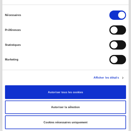
Sélection
Nécessaires
Related
titles
du
consentement
Préférences
Les chemins de l'État de droit
Statistiques
Les migrations environnementales
Marketing
Afficher les détails
Librairies en ligne
Autoriser tous les cookies
Autoriser la sélection
Cookies nécessaires uniquement