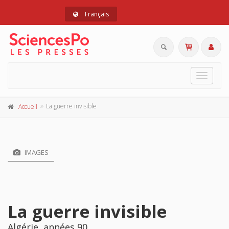
Français
Toggle
navigat
La guerre invisible
Accueil
IMAGES
La guerre invisible
Algérie, années 90