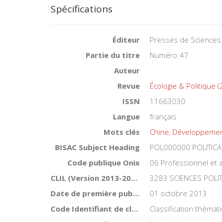
Spécifications
Éditeur
Presses de Sciences
Partie du titre
Numéro 47
Auteur
Revue
Écologie & Politique
ISSN
11663030
Langue
français
Mots clés
Chine
,
Développemen
BISAC Subject Heading
POL000000 POLITICA
Code publique Onix
06 Professionnel et
CLIL (Version 2013-2019 )
3283 SCIENCES POLI
Date de première publication du titre
01 octobre 2013
Code Identifiant de classement sujet
Classification théma