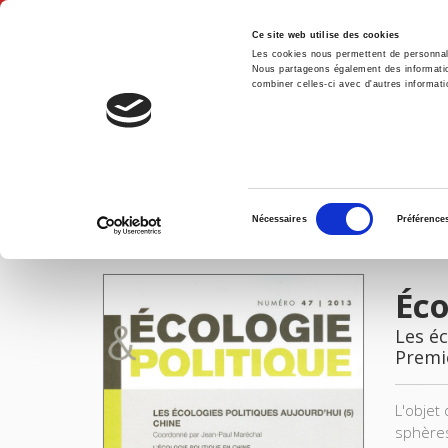
Ce site web utilise des cookies
Les cookies nous permettent de personnalis
Nous partageons également des informations
combiner celles-ci avec d'autres informatio
Accue
Écologie & politique 47, 2013
Accueil
Sélection
Nécessaires
Préférence
du
IMAGES
consentement
Éco
Les éc
Premi
L'objet
sphères