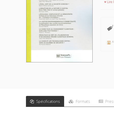
Lire l
A
Spécifications
Formats
Pres