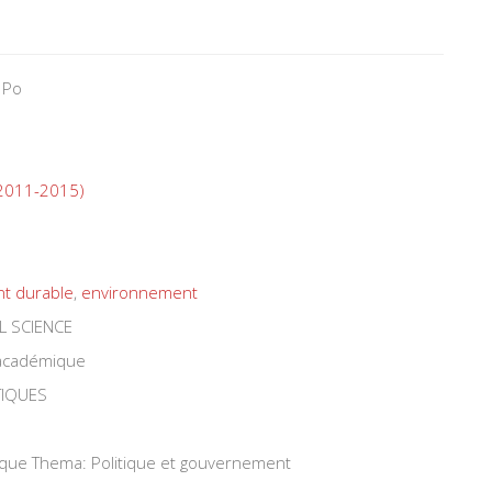
 Po
 (2011-2015)
t durable
,
environnement
L SCIENCE
 académique
TIQUES
tique Thema: Politique et gouvernement