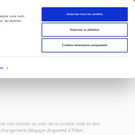
Français
Autoriser tous les cookies
lyser notre trafic.
se, qui peuvent
s.
Politique
Société
Autoriser la sélection
Cookies nécessaires uniquement
ils
it son chemin au sein de la société civile et des
 changement d’équipe dirigeante à Pékin.