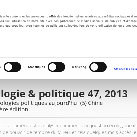
er le contenu et les annonces, d'offrir des fonctionnalités relatives aux médias sociaux et d'ana
 sur l'utilisation de notre site avec nos partenaires de médias sociaux, de publicité et d'analy
ns que vous leur avez fournies ou qu'ils ont collectées lors de votre utilisation de leurs service
il
Environnement
Histoire
International
s
Statistiques
Marketing
Afficher les déta
logie & politique 47, 2013
ologies politiques aujourd'hui (5) Chine
ère édition
 de ce numéro est d'analyser comment la « question écologique » fa
 de pouvoir de l’empire du Milieu, et cela quelques mois après le