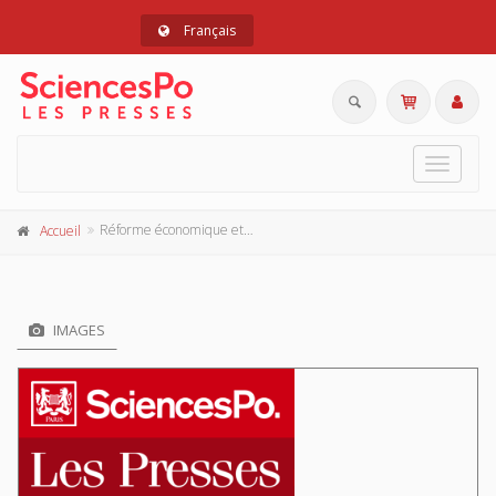
Français
Toggle
navigat
Réforme économique et socialisme en Yougoslavie
Accueil
IMAGES