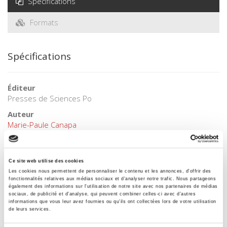
Spécifications
Formats
Spécifications
Éditeur
Presses de Sciences Po
Auteur
Marie-Paule Canapa
Collection
Académique
Ce site web utilise des cookies
Langue
Les cookies nous permettent de personnaliser le contenu et les annonces, d'offrir des
français
fonctionnalités relatives aux médias sociaux et d'analyser notre trafic. Nous partageons
également des informations sur l'utilisation de notre site avec nos partenaires de médias
Mots clés
sociaux, de publicité et d'analyse, qui peuvent combiner celles-ci avec d'autres
Europe centrale et orientale
,
Yougoslavie
informations que vous leur avez fournies ou qu'ils ont collectées lors de votre utilisation
de leurs services.
Catégorie (éditeur)