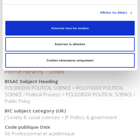
Catégorie (éditeur)
Internet Hierarchy
>
Europe
>
Politiques européennes
Afficher les détails
Catégorie (éditeur)
Internet Hierarchy
>
Etat - Administration
Autoriser tous les cookies
Catégorie (éditeur)
Internet Hierarchy
>
Politique
Autoriser la sélection
Catégorie (éditeur)
Internet Hierarchy
>
Science politique
Cookies nécessaires uniquement
Catégorie (éditeur)
Internet Hierarchy
>
Société
BISAC Subject Heading
POL000000 POLITICAL SCIENCE > POL016000 POLITICAL
SCIENCE / Political Process > POL028000 POLITICAL SCIENCE /
Public Policy
BIC subject category (UK)
J Society & social sciences > JP Politics & government
Code publique Onix
06 Professionnel et académique