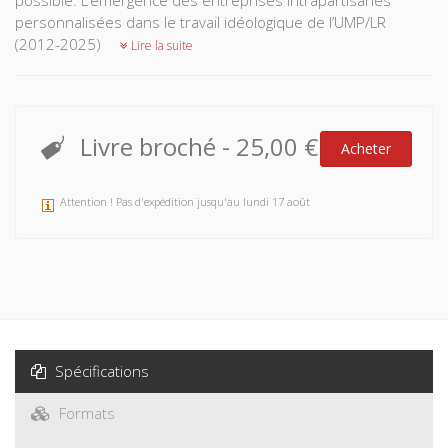
possible. L’émergence des entreprises intrapartisanes
personnalisées dans le travail idéologique de l’UMP/LR
(2012-2025)
Lire la suite
Livre broché
-
25,00 €
Acheter
Attention ! Pas d'expédition jusqu'au lundi 17 août
Spécifications
Formats