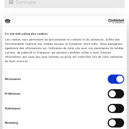
Sommaire
Spécifications
Ce site web utilise des cookies
Éditeur
Les cookies nous permettent de personnaliser le contenu et les annonces, d'offrir des
fonctionnalités relatives aux médias sociaux et d'analyser notre trafic. Nous partageons
Presses de Sciences Po
également des informations sur l'utilisation de notre site avec nos partenaires de médias
sociaux, de publicité et d'analyse, qui peuvent combiner celles-ci avec d'autres
Auteur
informations que vous leur avez fournies ou qu'ils ont collectées lors de votre utilisation
de leurs services.
Revue
Revue française de science politique
Sélection
ISSN
Nécessaires
du
00352950
consentement
Langue
Préférences
français
Catégorie (éditeur)
Statistiques
Internet Hierarchy
>
Etat - Administration
>
Administration
française
Marketing