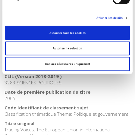
Internet Hierarchy
>
Europe
Catégorie (éditeur)
Afficher les détails
Internet Hierarchy
>
International
Catégorie (éditeur)
Autoriser tous les cookies
Internet Hierarchy
>
Politique
BISAC Subject Heading
Autoriser la sélection
POL000000 POLITICAL SCIENCE
Code publique Onix
Cookies nécessaires uniquement
06 Professionnel et académique
CLIL (Version 2013-2019 )
3283 SCIENCES POLITIQUES
Date de première publication du titre
2005
Code Identifiant de classement sujet
Classification thématique Thema: Politique et gouvernement
Titre original
Trading Voices. The European Union in International