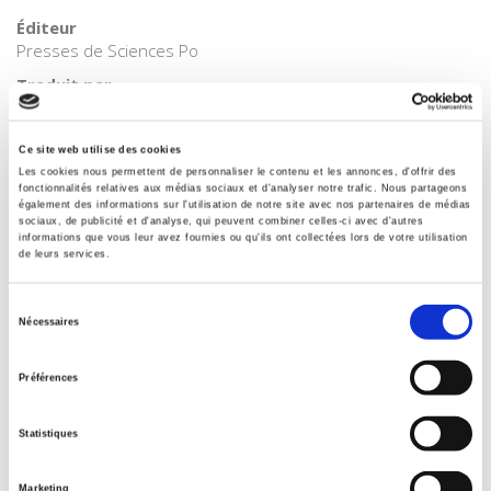
Éditeur
Presses de Sciences Po
Traduit par
Sylvain Brémond
,
Sylvie Kleiman-Lafon
Auteur
Ce site web utilise des cookies
Sophie Meunier
Les cookies nous permettent de personnaliser le contenu et les annonces, d'offrir des
fonctionnalités relatives aux médias sociaux et d'analyser notre trafic. Nous partageons
Collection
également des informations sur l'utilisation de notre site avec nos partenaires de médias
Académique
sociaux, de publicité et d'analyse, qui peuvent combiner celles-ci avec d'autres
informations que vous leur avez fournies ou qu'ils ont collectées lors de votre utilisation
Langue
de leurs services.
français
Sélection
Mots clés
Nécessaires
Europe
,
Politique économique
,
Puissance
du
consentement
Catégorie (éditeur)
Préférences
Internet Hierarchy
>
Europe
>
Politiques européennes
Catégorie (éditeur)
Statistiques
Internet Hierarchy
>
Europe
>
Politiques européennes
Catégorie (éditeur)
Marketing