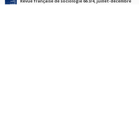
Revue française de sociologie 66 3/4, juillet-décembre
2026
7 juil. 2026
Sociétés contemporaines 139, 2025
6 juil. 2026
Raisons politiques 102, mai 2026
23 juin 2026
plus de titres
Rechercher
AUTEURS
COLLECTIONS