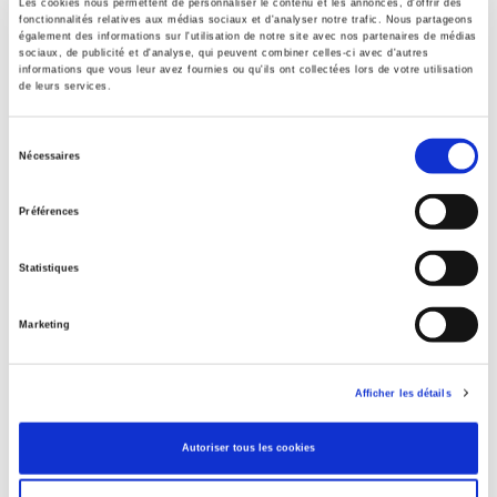
Spécifications
Les cookies nous permettent de personnaliser le contenu et les annonces, d'offrir des
fonctionnalités relatives aux médias sociaux et d'analyser notre trafic. Nous partageons
également des informations sur l'utilisation de notre site avec nos partenaires de médias
Formats
sociaux, de publicité et d'analyse, qui peuvent combiner celles-ci avec d'autres
informations que vous leur avez fournies ou qu'ils ont collectées lors de votre utilisation
de leurs services.
Sommaire
Sélection
Nécessaires
Spécifications
du
consentement
Préférences
Éditeur
Presses de Sciences Po
Statistiques
Auteur
Marketing
Revue
Revue française de science politique
ISSN
Afficher les détails
00352950
Langue
Autoriser tous les cookies
français