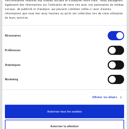
fonctionnalités relatives aux médias sociaux et d'analyser notre trafic. Nous partageons
également des informations sur l'utilisation de notre site avec nos partenaires de médias
sociaux, de publicité et d'analyse, qui peuvent combiner celles-ci avec d'autres
Sommaire
informations que vous leur avez fournies ou qu'ils ont collectées lors de votre utilisation
de leurs services.
Spécifications
Sélection
Nécessaires
du
consentement
Éditeur
Préférences
Presses de Sciences Po
Auteur
Statistiques
Revue
Raisons politiques
Marketing
ISSN
12911941
Afficher les détails
Langue
français
Autoriser tous les cookies
Mots clés
Questions urbaines
,
Urbanisme
Autoriser la sélection