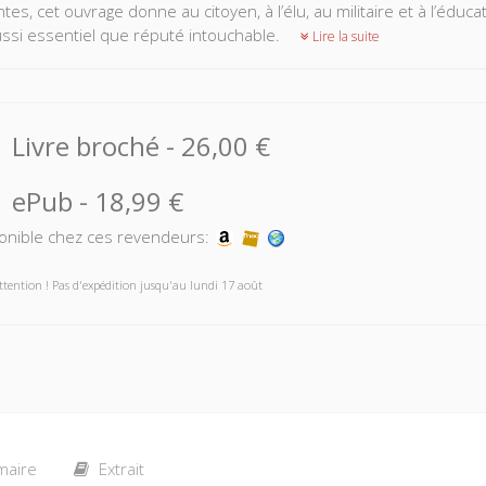
tes, cet ouvrage donne au citoyen, à l’élu, au militaire et à l’édu
ussi essentiel que réputé intouchable.
Lire la suite
Livre broché
-
26,00 €
ePub
-
18,99 €
onible chez ces revendeurs:
ttention ! Pas d'expédition jusqu'au lundi 17 août
aire
Extrait