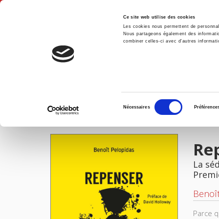
Ce site web utilise des cookies
Les cookies nous permettent de personnalis
Nous partageons également des informations
combiner celles-ci avec d'autres informatio
Accue
Repenser les choix nucléaires
Accueil
Sélection
Nécessaires
Préférence
du
IMAGES
consentement
Rep
La séd
Premi
Benoît
Parce qu