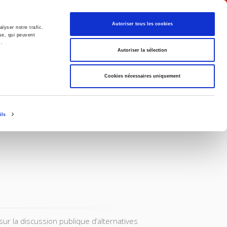
Français
Autoriser tous les cookies
lyser notre trafic.
se, qui peuvent
s.
Politique
Société
Autoriser la sélection
Cookies nécessaires uniquement
ils
sur la discussion publique d’alternatives