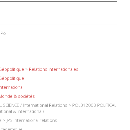
 Po
Géopolitique
>
Relations internationales
Géopolitique
International
Monde & sociétés
SCIENCE / International Relations > POL012000 POLITICAL
tional & International)
> JPS International relations
 académique