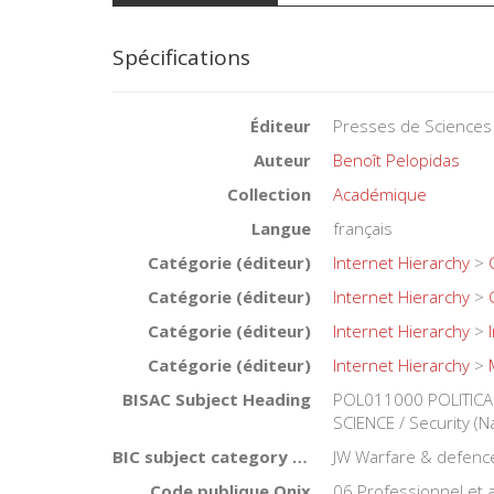
Spécifications
Éditeur
Presses de Sciences
Auteur
Benoît Pelopidas
Collection
Académique
Langue
français
Catégorie (éditeur)
Internet Hierarchy
>
Catégorie (éditeur)
Internet Hierarchy
>
Catégorie (éditeur)
Internet Hierarchy
>
Catégorie (éditeur)
Internet Hierarchy
>
BISAC Subject Heading
POL011000 POLITICAL 
SCIENCE / Security (Na
BIC subject category (UK)
JW Warfare & defence 
Code publique Onix
06 Professionnel et