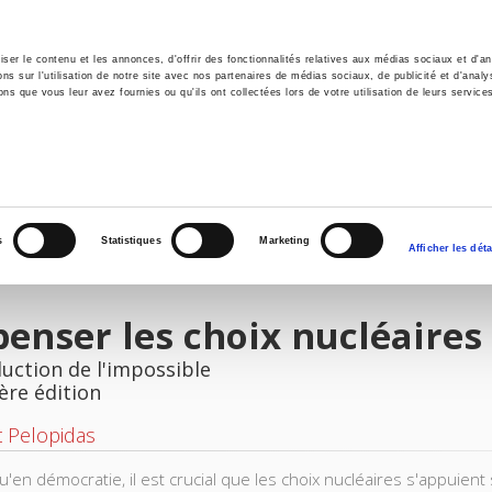
er le contenu et les annonces, d'offrir des fonctionnalités relatives aux médias sociaux et d'ana
 sur l'utilisation de notre site avec nos partenaires de médias sociaux, de publicité et d'analy
ns que vous leur avez fournies ou qu'ils ont collectées lors de votre utilisation de leurs service
il
Environnement
Histoire
International
s
Statistiques
Marketing
Afficher les déta
enser les choix nucléaires
uction de l'impossible
ère édition
 Pelopidas
'en démocratie, il est crucial que les choix nucléaires s'appuient 