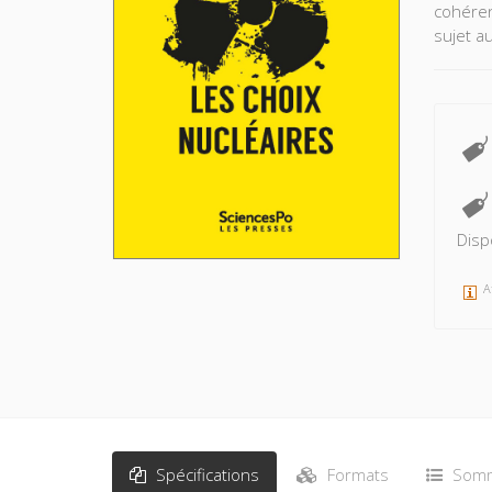
cohéren
sujet a
Disp
A
Spécifications
Formats
Somm