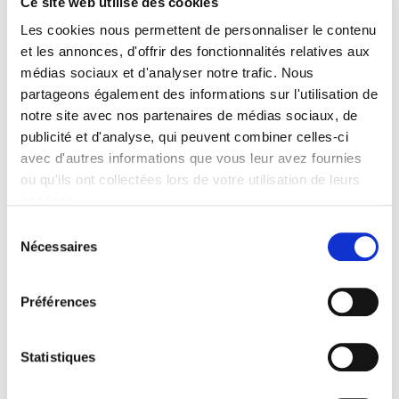
Ce site web utilise des cookies
Les cookies nous permettent de personnaliser le contenu
Sommaire
et les annonces, d'offrir des fonctionnalités relatives aux
médias sociaux et d'analyser notre trafic. Nous
Spécifications
partageons également des informations sur l'utilisation de
notre site avec nos partenaires de médias sociaux, de
publicité et d'analyse, qui peuvent combiner celles-ci
Éditeur
avec d'autres informations que vous leur avez fournies
Presses de Sciences Po
ou qu'ils ont collectées lors de votre utilisation de leurs
Co-éditeur
services.
Ministère de la Culture-Département des études, de la
Sélection
prospective et des statistiques
Nécessaires
du
Auteur
consentement
Sylvie Octobre
,
Frédérique Patureau
Préférences
Avec
Laura Cappelle
,
Samuel Chagnard
,
Marion Coville
,
Christine
Détrez
,
Zoé Haller
,
Clémence Perronnet
,
Serge Proust
,
Statistiques
Mathilde Provansal
,
Corine Védrine
Collection