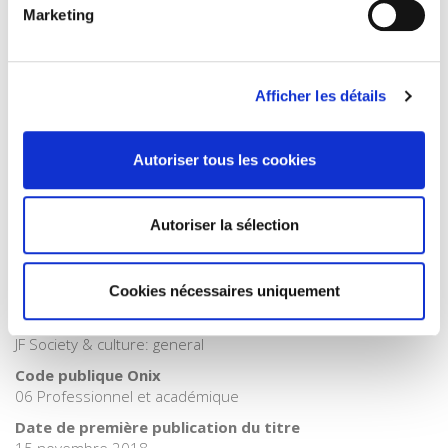
Coéditions
Marketing
Langue
français
Catégorie (éditeur)
Afficher les détails
Internet Hierarchy
>
Sociologie
>
Étude de genre
Catégorie (éditeur)
Autoriser tous les cookies
Internet Hierarchy
>
Genre
Catégorie (éditeur)
Internet Hierarchy
>
Société
Autoriser la sélection
BISAC Subject Heading
SOC000000 SOCIAL SCIENCE > SOC032000 SOCIAL SCIENCE
Cookies nécessaires uniquement
/ Gender Studies
BIC subject category (UK)
JF Society & culture: general
Code publique Onix
06 Professionnel et académique
Date de première publication du titre