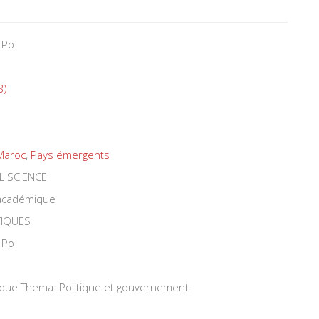
 Po
8)
Maroc
,
Pays émergents
L SCIENCE
 académique
TIQUES
 Po
tique Thema: Politique et gouvernement