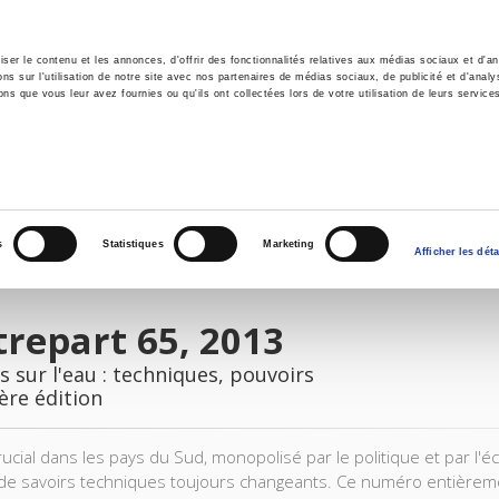
er le contenu et les annonces, d'offrir des fonctionnalités relatives aux médias sociaux et d'ana
 sur l'utilisation de notre site avec nos partenaires de médias sociaux, de publicité et d'analy
ns que vous leur avez fournies ou qu'ils ont collectées lors de votre utilisation de leurs service
il
Environnement
Histoire
International
s
Statistiques
Marketing
Afficher les déta
repart 65, 2013
s sur l'eau : techniques, pouvoirs
ère édition
rucial dans les pays du Sud, monopolisé par le politique et par l'é
e savoirs techniques toujours changeants. Ce numéro entièrement