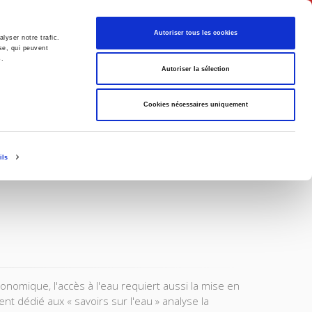
Français
Autoriser tous les cookies
lyser notre trafic.
se, qui peuvent
s.
Politique
Société
Autoriser la sélection
Cookies nécessaires uniquement
ils
conomique, l'accès à l'eau requiert aussi la mise en
 dédié aux « savoirs sur l'eau » analyse la