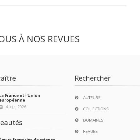
OUS À NOS REVUES
aître
Rechercher
La France et l'Union
AUTEURS
européenne
4 sept. 2026
COLLECTIONS
DOMAINES
eautés
REVUES
Revue française de science