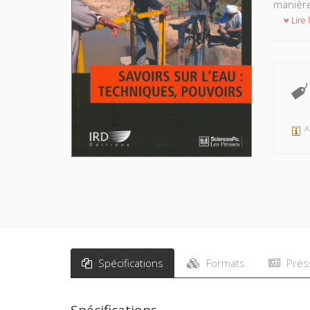
manière
Lire l
A
Spécifications
Formats
Pres