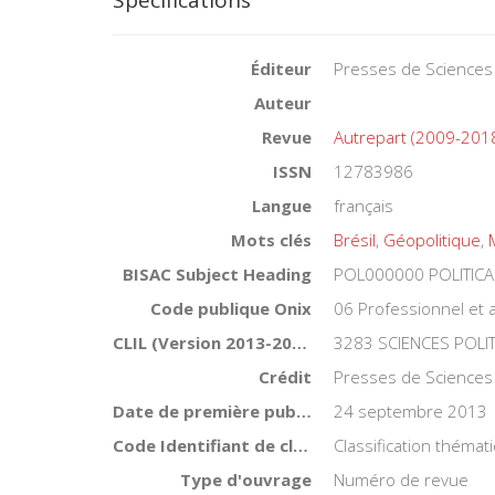
Spécifications
Éditeur
Presses de Sciences
Auteur
Revue
Autrepart (2009-201
ISSN
12783986
Langue
français
Mots clés
Brésil
,
Géopolitique
,
BISAC Subject Heading
POL000000 POLITICA
Code publique Onix
06 Professionnel et
CLIL (Version 2013-2019 )
3283 SCIENCES POLI
Crédit
Presses de Sciences
Date de première publication du titre
24 septembre 2013
Code Identifiant de classement sujet
Classification théma
Type d'ouvrage
Numéro de revue