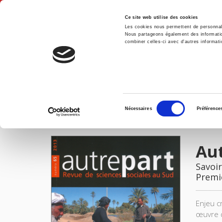
Ce site web utilise des cookies
Les cookies nous permettent de personnalis
Nous partageons également des informations
combiner celles-ci avec d'autres informatio
Accue
Autrepart 65, 2013
Accueil
Sélection
Nécessaires
Préférence
du
IMAGES
consentement
Aut
Savoir
Premi
Enjeu c
œuvre d