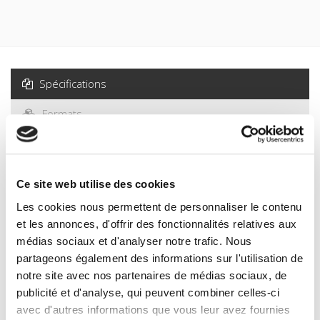
Spécifications
Formats
Spécifications
Ce site web utilise des cookies
Éditeur
Les cookies nous permettent de personnaliser le contenu
Presses de Sciences Po
et les annonces, d'offrir des fonctionnalités relatives aux
médias sociaux et d'analyser notre trafic. Nous
Auteur
Gérard Adam
partageons également des informations sur l'utilisation de
notre site avec nos partenaires de médias sociaux, de
Collection
publicité et d'analyse, qui peuvent combiner celles-ci
Académique
avec d'autres informations que vous leur avez fournies
Langue