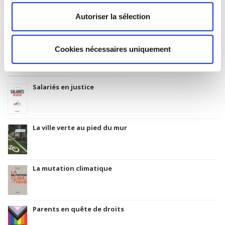
Code Identifiant de classement sujet
Autoriser la sélection
Classification thématique Thema: Politique et gouvernement
Cookies nécessaires uniquement
Titres
liés
Salariés en justice
La ville verte au pied du mur
La mutation climatique
Parents en quête de droits