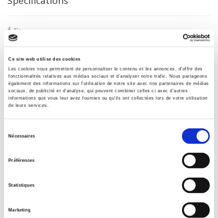
Spécifications
Éditeur
Presses de Sciences Po
Auteur
Ce site web utilise des cookies
François Borella
Les cookies nous permettent de personnaliser le contenu et les annonces, d'offrir des
fonctionnalités relatives aux médias sociaux et d'analyser notre trafic. Nous partageons
Collection
également des informations sur l'utilisation de notre site avec nos partenaires de médias
Références
sociaux, de publicité et d'analyse, qui peuvent combiner celles-ci avec d'autres
informations que vous leur avez fournies ou qu'ils ont collectées lors de votre utilisation
Langue
de leurs services.
français
Sélection
Mots clés
Nécessaires
Citoyenneté
,
Démocratie
,
Démocratie participative
,
du
Institutions
,
Institutions politiques
,
Islam
consentement
Préférences
Catégorie (éditeur)
Internet Hierarchy
>
Droit
Statistiques
Catégorie (éditeur)
Internet Hierarchy
>
Société
Marketing