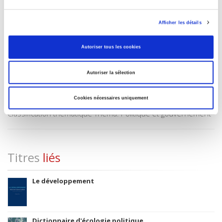
BISAC Subject Heading
POL000000 POLITICAL SCIENCE
Afficher les détails
Code publique Onix
06 Professionnel et académique
Autoriser tous les cookies
CLIL (Version 2013-2019 )
3283 SCIENCES POLITIQUES
Autoriser la sélection
Date de première publication du titre
06 juin 2008
Cookies nécessaires uniquement
Code Identifiant de classement sujet
Classification thématique Thema: Politique et gouvernement
Titres
liés
Le développement
Dictionnaire d'écologie politique