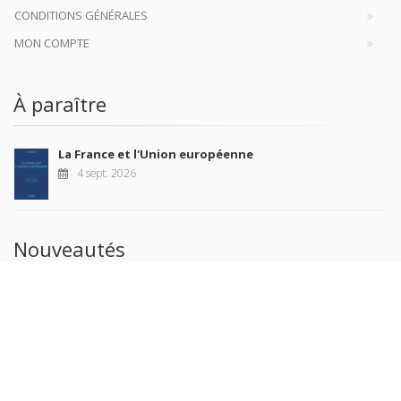
CONDITIONS GÉNÉRALES
MON COMPTE
À paraître
La France et l'Union européenne
4 sept. 2026
Nouveautés
Revue française de science politique 76-2, avril-juin
2026
10 juil. 2026
Revue française de sociologie 66 3/4, juillet-décembre
2026