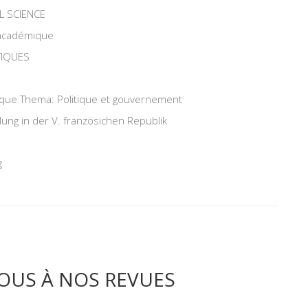
L SCIENCE
 académique
TIQUES
tique Thema: Politique et gouvernement
ung in der V. französichen Republik
g
OUS À NOS REVUES