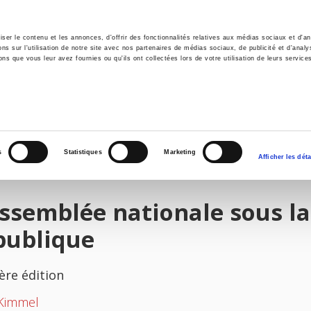
er le contenu et les annonces, d'offrir des fonctionnalités relatives aux médias sociaux et d'ana
 sur l'utilisation de notre site avec nos partenaires de médias sociaux, de publicité et d'analy
ns que vous leur avez fournies ou qu'ils ont collectées lors de votre utilisation de leurs service
il
Environnement
Histoire
International
s
Statistiques
Marketing
Afficher les déta
ssemblée nationale sous l
publique
ère édition
 Kimmel