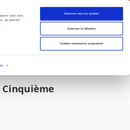
Français
Autoriser tous les cookies
lyser notre trafic.
se, qui peuvent
s.
Politique
Société
Autoriser la sélection
Cookies nécessaires uniquement
ils
a Cinquième