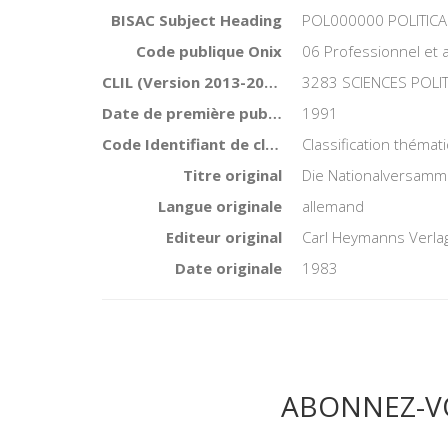
BISAC Subject Heading
POL000000 POLITICA
Code publique Onix
06 Professionnel et
CLIL (Version 2013-2019 )
3283 SCIENCES POLI
Date de première publication du titre
1991
Code Identifiant de classement sujet
Classification théma
Titre original
Die Nationalversamml
Langue originale
allemand
Editeur original
Carl Heymanns Verla
Date originale
1983
ABONNEZ-V