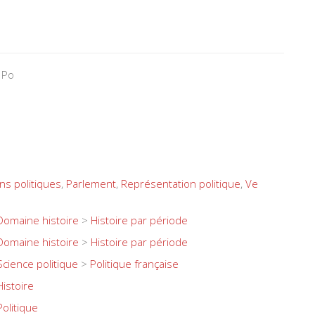
 Po
ons politiques
,
Parlement
,
Représentation politique
,
Ve
Domaine histoire
>
Histoire par période
Domaine histoire
>
Histoire par période
Science politique
>
Politique française
Histoire
Politique