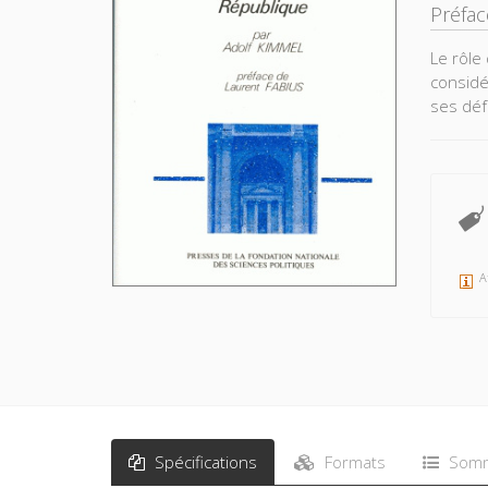
Préfa
Le rôle
considé
ses défa
A
Spécifications
Formats
Somm