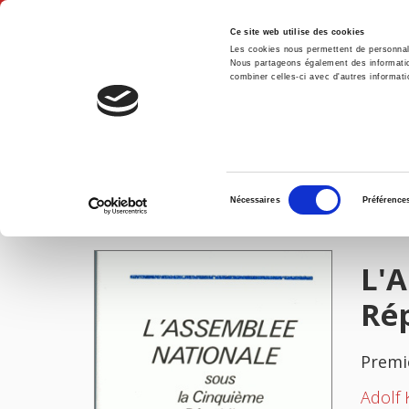
Ce site web utilise des cookies
Les cookies nous permettent de personnalis
Nous partageons également des informations
combiner celles-ci avec d'autres informatio
Accue
L'Assemblée nationale sous la Cinquième République
Accueil
Sélection
Nécessaires
Préférence
du
IMAGES
consentement
L'A
Ré
Premi
Adolf