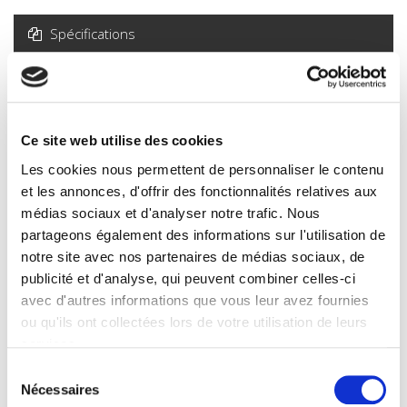
Spécifications
Formats
Sommaire
Ce site web utilise des cookies
Spécifications
Les cookies nous permettent de personnaliser le contenu
et les annonces, d'offrir des fonctionnalités relatives aux
médias sociaux et d'analyser notre trafic. Nous
Éditeur
partageons également des informations sur l'utilisation de
Presses de Sciences Po
notre site avec nos partenaires de médias sociaux, de
Auteur
publicité et d'analyse, qui peuvent combiner celles-ci
avec d'autres informations que vous leur avez fournies
Revue
20 & 21. Revue d'histoire
ou qu'ils ont collectées lors de votre utilisation de leurs
services.
ISSN
02941759
Sélection
Nécessaires
du
Langue