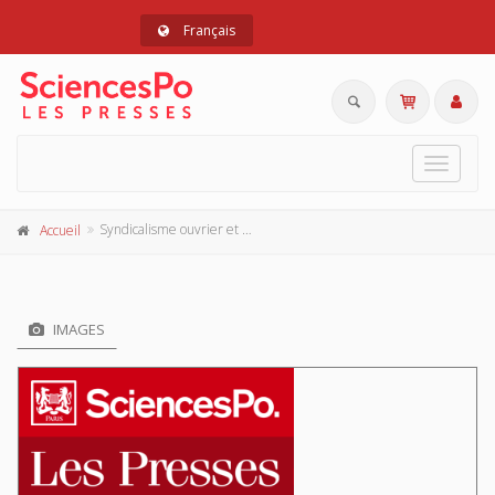
Français
Toggle
navigat
Syndicalisme ouvrier et social-démocratie en Norvège
Accueil
IMAGES