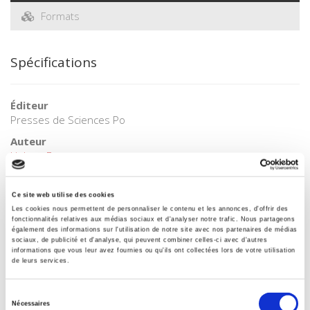
Formats
Spécifications
Éditeur
Presses de Sciences Po
Auteur
Hubert Ferraton
Collection
Académique
Ce site web utilise des cookies
Les cookies nous permettent de personnaliser le contenu et les annonces, d'offrir des
Langue
fonctionnalités relatives aux médias sociaux et d'analyser notre trafic. Nous partageons
français
également des informations sur l'utilisation de notre site avec nos partenaires de médias
sociaux, de publicité et d'analyse, qui peuvent combiner celles-ci avec d'autres
Mots clés
informations que vous leur avez fournies ou qu'ils ont collectées lors de votre utilisation
Ouvriers
,
Syndicalisme
de leurs services.
Catégorie (éditeur)
Sélection
Internet Hierarchy
>
Europe
>
Pays Européens
Nécessaires