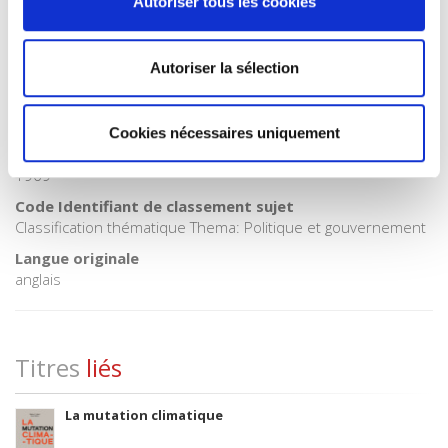
Autoriser tous les cookies
Internet Hierarchy
>
Histoire
BISAC Subject Heading
Autoriser la sélection
POL000000 POLITICAL SCIENCE
Code publique Onix
06 Professionnel et académique
Cookies nécessaires uniquement
Date de première publication du titre
1969
Code Identifiant de classement sujet
Classification thématique Thema: Politique et gouvernement
Langue originale
anglais
Titres
liés
La mutation climatique