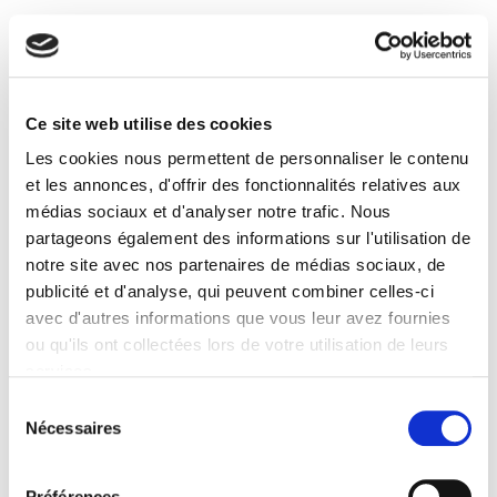
Spécifications
Éditeur
Presses de Sciences Po
Ce site web utilise des cookies
Auteur
Les cookies nous permettent de personnaliser le contenu
Pascal Perrineau
et les annonces, d'offrir des fonctionnalités relatives aux
Collection
médias sociaux et d'analyser notre trafic. Nous
Chroniques électorales
partageons également des informations sur l'utilisation de
notre site avec nos partenaires de médias sociaux, de
Langue
français
publicité et d'analyse, qui peuvent combiner celles-ci
avec d'autres informations que vous leur avez fournies
Catégorie (éditeur)
ou qu'ils ont collectées lors de votre utilisation de leurs
Internet Hierarchy
>
Science politique
>
Fait politique
services.
Catégorie (éditeur)
Sélection
Internet Hierarchy
>
Science politique
>
Politique française
Nécessaires
du
Catégorie (éditeur)
consentement
Internet Hierarchy
>
Sociologie
>
Sociologie électorale
Préférences