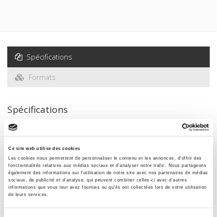
Spécifications
Formats
Spécifications
Éditeur
Presses de Sciences Po
Ce site web utilise des cookies
Les cookies nous permettent de personnaliser le contenu et les annonces, d'offrir des
Auteur
fonctionnalités relatives aux médias sociaux et d'analyser notre trafic. Nous partageons
Henri Rey
également des informations sur l'utilisation de notre site avec nos partenaires de médias
sociaux, de publicité et d'analyse, qui peuvent combiner celles-ci avec d'autres
Collection
informations que vous leur avez fournies ou qu'ils ont collectées lors de votre utilisation
de leurs services.
Bibliothèque du citoyen
Langue