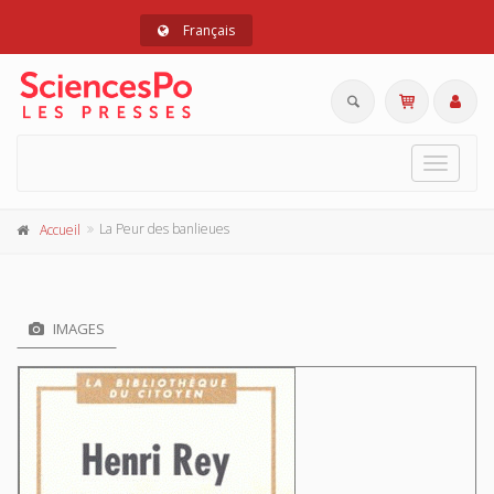
Français
Toggle
navigat
La Peur des banlieues
Accueil
IMAGES