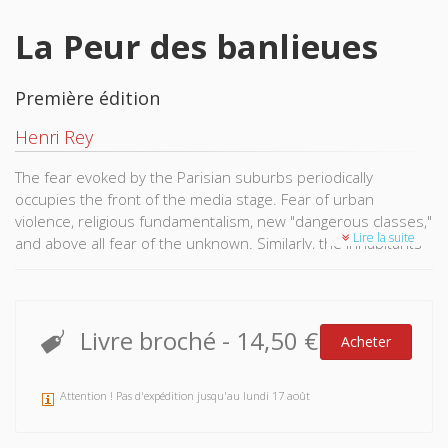
La Peur des banlieues
Première édition
Henri Rey
The fear evoked by the Parisian suburbs periodically
occupies the front of the media stage. Fear of urban
violence, religious fundamentalism, new "dangerous classes,"
Lire la suite
and above all fear of the unknown. Similarly, the inhabitants
of the suburbs are frustrated to be living in the discomfort
of daily fear; their feeling of insecurity logically becomes what
drives them to resist with the vote by supporting the
extreme right.
Livre broché
-
14,50 €
Acheter
Attention ! Pas d'expédition jusqu'au lundi 17 août