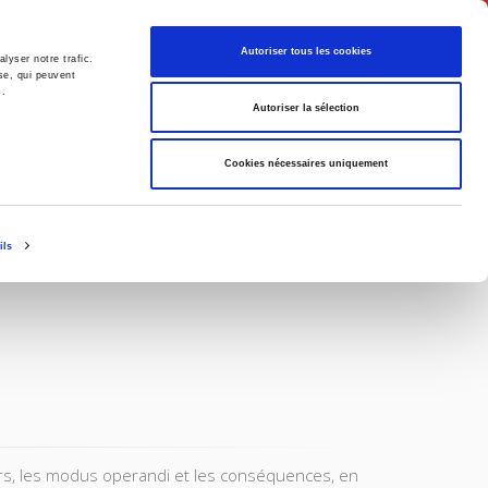
Français
Autoriser tous les cookies
lyser notre trafic.
se, qui peuvent
s.
Politique
Société
Autoriser la sélection
Cookies nécessaires uniquement
ils
rs, les modus operandi et les conséquences, en