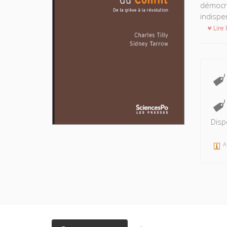
démocra
indispe
Lire l
Disp
A