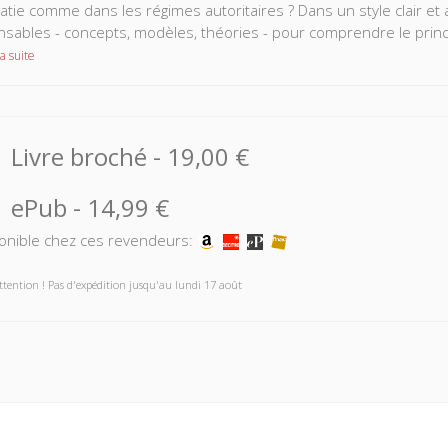
tie comme dans les régimes autoritaires ? Dans un style clair et ac
nsables - concepts, modèles, théories - pour comprendre le principa
a suite
Livre broché
-
19,00 €
ePub
-
14,99 €
onible chez ces revendeurs:
ttention ! Pas d'expédition jusqu'au lundi 17 août