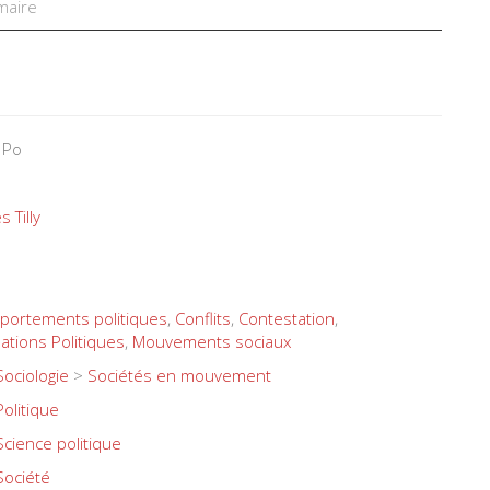
aire
 Po
s Tilly
ortements politiques
,
Conflits
,
Contestation
,
sations Politiques
,
Mouvements sociaux
Sociologie
>
Sociétés en mouvement
Politique
Science politique
Société