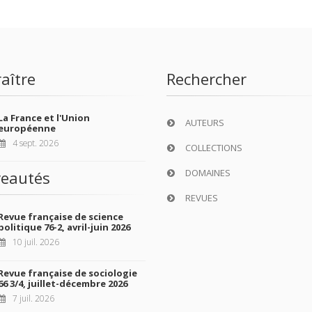
aître
Rechercher
La France et l'Union
AUTEURS
européenne
4 sept. 2026
COLLECTIONS
DOMAINES
eautés
REVUES
Revue française de science
politique 76-2, avril-juin 2026
10 juil. 2026
Revue française de sociologie
66 3/4, juillet-décembre 2026
7 juil. 2026