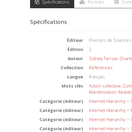
Spécifications
Formats
Somm
Spécifications
Éditeur
Presses de Sciences
Édition
2
Auteur
Sidney Tarrow
,
Charle
Collection
Références
Langue
français
Mots clés
Action collective
,
Comp
Manifestation
,
Mobili
Catégorie (éditeur)
Internet Hierarchy
>
Catégorie (éditeur)
Internet Hierarchy
>
Catégorie (éditeur)
Internet Hierarchy
>
Catégorie (éditeur)
Internet Hierarchy
>