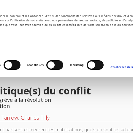
er le contenu et les annonces, d'offrir des fonctionnalités relatives aux médias sociaux et d'ana
 sur l'utilisation de notre site avec nos partenaires de médias sociaux, de publicité et d'analy
ns que vous leur avez fournies ou qu'ils ont collectées lors de votre utilisation de leurs service
il
Environnement
Histoire
International
s
Statistiques
Marketing
Afficher les déta
itique(s) du conflit
grève à la révolution
tion
 Tarrow
,
Charles Tilly
 naissent et meurent les mobilisations, quels en sont les acteu