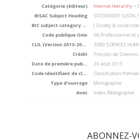
Catégorie (éditeur)
Internet Hierarchy
>
BISAC Subject Heading
SOC000000 SOCIAL 
BIC subject category (UK)
J Society & social sci
Code publique Onix
06 Professionnel et
CLIL (Version 2013-2019 )
3080 SCIENCES HUMAI
Crédit
Presses de Sciences
Date de première publication du titre
20 août 2015
Code Identifiant de classement sujet
Classification thémat
Type d'ouvrage
Monographie
Avec
Index, Bibliographie
ABONNEZ-V