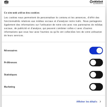
Sommaire
Ce site web utilise des cookies
Les cookies nous permettent de personnaliser le contenu et les annonces, d'offrir des
Spécifications
fonctionnalités relatives aux médias sociaux et d'analyser notre trafic. Nous partageons
également des informations sur l'utilisation de notre site avec nos partenaires de médias
sociaux, de publicité et d'analyse, qui peuvent combiner celles-ci avec d'autres
informations que vous leur avez fournies ou qu'ils ont collectées lors de votre utilisation
Éditeur
de leurs services.
Presses de Sciences Po
Auteur
Sélection
Nécessaires
Béatrice Barbusse
,
François Sarfati
du
consentement
Revue
Préférences
Sociologies pratiques (2010-2024)
ISSN
Statistiques
12959278
Langue
Marketing
français
Catégorie (éditeur)
Internet Hierarchy
>
Société
Afficher les détails