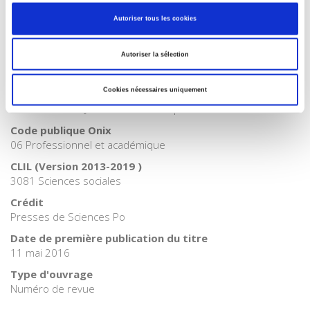
Catégorie (éditeur)
Autoriser tous les cookies
Internet Hierarchy
>
Sociologie
BISAC Subject Heading
Autoriser la sélection
SOC000000 SOCIAL SCIENCE > SOC026000 SOCIAL SCIENCE
/ Sociology
Cookies nécessaires uniquement
BIC subject category (UK)
H Humanities > JFF Social issues & processes
Code publique Onix
06 Professionnel et académique
CLIL (Version 2013-2019 )
3081 Sciences sociales
Crédit
Presses de Sciences Po
Date de première publication du titre
11 mai 2016
Type d'ouvrage
Numéro de revue