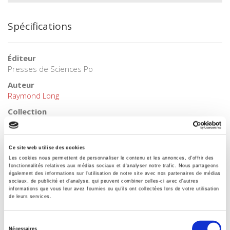
Spécifications
Éditeur
Presses de Sciences Po
Auteur
Raymond Long
Collection
Académique
Langue
français
Ce site web utilise des cookies
Les cookies nous permettent de personnaliser le contenu et les annonces, d'offrir des
Mots clés
fonctionnalités relatives aux médias sociaux et d'analyser notre trafic. Nous partageons
Analyses électorales
,
Sociologie électorale
également des informations sur l'utilisation de notre site avec nos partenaires de médias
sociaux, de publicité et d'analyse, qui peuvent combiner celles-ci avec d'autres
informations que vous leur avez fournies ou qu'ils ont collectées lors de votre utilisation
Catégorie (éditeur)
de leurs services.
Internet Hierarchy
>
Sociologie
>
Sociologie électorale
Catégorie (éditeur)
Sélection
Internet Hierarchy
>
Politique
Nécessaires