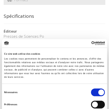
Spécifications
Éditeur
Presses de Sciences Po
Revue
20 & 21. Revue d'histoire
Ce site web utilise des cookies
ISSN
Les cookies nous permettent de personnaliser le contenu et les annonces, d'offrir des
02941759
fonctionnalités relatives aux médias sociaux et d'analyser notre trafic. Nous partageons
également des informations sur l'utilisation de notre site avec nos partenaires de médias
Langue
sociaux, de publicité et d'analyse, qui peuvent combiner celles-ci avec d'autres
français
informations que vous leur avez fournies ou qu'ils ont collectées lors de votre utilisation
de leurs services.
BISAC Subject Heading
POL000000 POLITICAL SCIENCE
Sélection
Nécessaires
Code publique Onix
du
06 Professionnel et académique
consentement
Préférences
Date de première publication du titre