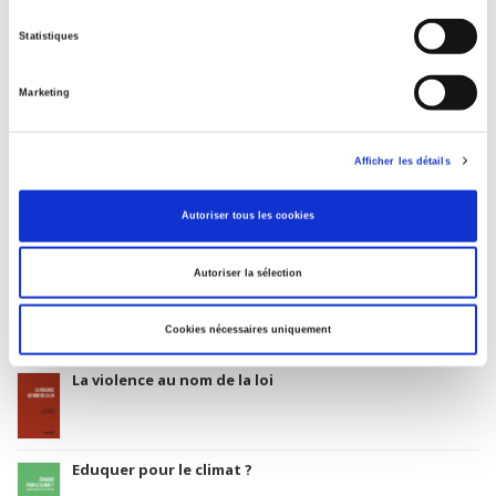
01 avril 1992
Statistiques
Code Identifiant de classement sujet
Classification thématique Thema: Politique et gouvernement
Marketing
Afficher les détails
Salariés en justice
Autoriser tous les cookies
Autoriser la sélection
Rome, promenades sociologiques
Cookies nécessaires uniquement
La violence au nom de la loi
Eduquer pour le climat ?