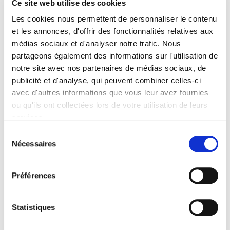
Spécifications
Ce site web utilise des cookies
Les cookies nous permettent de personnaliser le contenu
Formats
et les annonces, d'offrir des fonctionnalités relatives aux
médias sociaux et d'analyser notre trafic. Nous
Sommaire
partageons également des informations sur l'utilisation de
notre site avec nos partenaires de médias sociaux, de
Spécifications
publicité et d'analyse, qui peuvent combiner celles-ci
avec d'autres informations que vous leur avez fournies
ou qu'ils ont collectées lors de votre utilisation de leurs
Éditeur
services.
Presses de Sciences Po
Sélection
Coordination éditoriale de
Nécessaires
du
Carine Guérandel
,
Aurélia Mardon
consentement
Revue
Préférences
Agora débats/jeunesses
ISSN
12685666
Statistiques
Langue
français