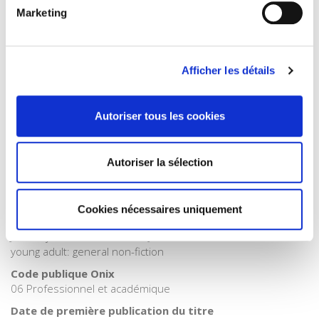
Marketing
Catégorie (éditeur)
Internet Hierarchy
>
Sociologie
>
Banlieue
Catégorie (éditeur)
Afficher les détails
Internet Hierarchy
>
Sociologie
>
Étude de genre
Catégorie (éditeur)
Internet Hierarchy
>
Société
Autoriser tous les cookies
Catégorie (éditeur)
Internet Hierarchy
>
Sociologie
Autoriser la sélection
BISAC Subject Heading
SOC026000 SOCIAL SCIENCE / Sociology > YAN052060
YOUNG ADULT NONFICTION / Social Science / Sociology
Cookies nécessaires uniquement
BIC subject category (UK)
J Society & social sciences > JN Education > YN Children's &
young adult: general non-fiction
Code publique Onix
06 Professionnel et académique
Date de première publication du titre