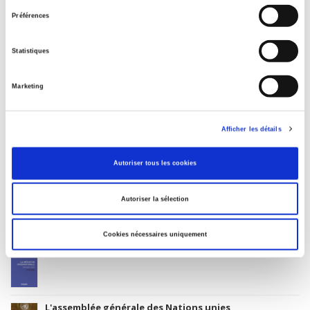
consentement
Code Identifiant de classement sujet
Préférences
Classification thématique Thema: Politique et gouvernement
Type d'ouvrage
Statistiques
Monographie
Avec
Marketing
Index, Bibliographie
Afficher les détails
Titres
liés
Autoriser tous les cookies
L'Union européenne et la paix
Autoriser la sélection
Cookies nécessaires uniquement
La médiation internationale
L'assemblée générale des Nations unies