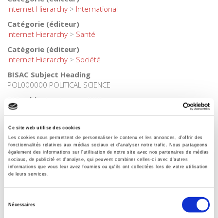
Internet Hierarchy
>
International
Catégorie (éditeur)
Internet Hierarchy
>
Santé
Catégorie (éditeur)
Internet Hierarchy
>
Société
BISAC Subject Heading
POL000000 POLITICAL SCIENCE
BIC subject category (UK)
H Humanities
Code publique Onix
Ce site web utilise des cookies
01 Grand public
Les cookies nous permettent de personnaliser le contenu et les annonces, d'offrir des
fonctionnalités relatives aux médias sociaux et d'analyser notre trafic. Nous partageons
CLIL (Version 2013-2019 )
également des informations sur l'utilisation de notre site avec nos partenaires de médias
3283 SCIENCES POLITIQUES
sociaux, de publicité et d'analyse, qui peuvent combiner celles-ci avec d'autres
informations que vous leur avez fournies ou qu'ils ont collectées lors de votre utilisation
Crédit
de leurs services.
Presses de Sciences Po
Sélection
Date de première publication du titre
Nécessaires
18 juin 2015
du