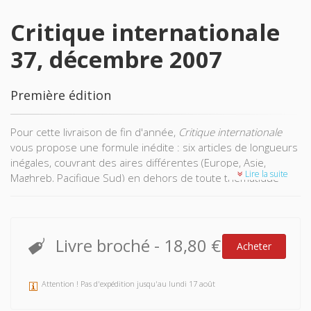
Critique internationale
37, décembre 2007
Première édition
Pour cette livraison de fin d'année,
Critique internationale
vous propose une formule inédite : six articles de longueurs
inégales, couvrant des aires différentes (Europe, Asie,
Lire la suite
Maghreb, Pacifique Sud) en dehors de toute thématique
fédératrice, ainsi qu'une rubrique LECTURES bien fournie
(cinq recensions d'ouvrage dont quatre portent sur l'islam).
Outre la volonté d'étoffer la section réservée aux
recensions d'ouvrages, ce choix éditorial consistant à publier
Livre broché
-
18,80 €
Acheter
un numéro "éclectique" est la conséquence de
l'augmentation significative du nombre de propositions
spontanées d'articles. Souvent de grande qualité, celle-ci
Attention ! Pas d'expédition jusqu'au lundi 17 août
sont le signe de l'audience grandissante de notre revue au