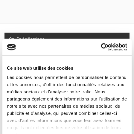
sein de la communauté scientifique.
Spécifications
Formats
Sommaire
Ce site web utilise des cookies
Les cookies nous permettent de personnaliser le contenu
Spécifications
et les annonces, d'offrir des fonctionnalités relatives aux
médias sociaux et d'analyser notre trafic. Nous
partageons également des informations sur l'utilisation de
Éditeur
notre site avec nos partenaires de médias sociaux, de
Presses de Sciences Po
publicité et d'analyse, qui peuvent combiner celles-ci
Auteur
avec d'autres informations que vous leur avez fournies
Revue
ou qu'ils ont collectées lors de votre utilisation de leurs
Critique internationale