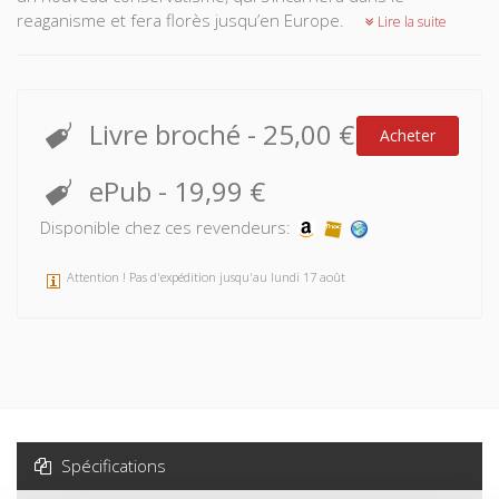
reaganisme et fera florès jusqu’en Europe.
Lire la suite
Livre broché
-
25,00 €
Acheter
ePub
-
19,99 €
Disponible chez ces revendeurs:
Attention ! Pas d'expédition jusqu'au lundi 17 août
Spécifications