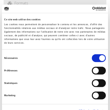
Formats
Sommaire
Ce site web utilise des cookies
Les cookies nous permettent de personnaliser le contenu et les annonces, d'offrir des
Spécifications
fonctionnalités relatives aux médias sociaux et d'analyser notre trafic. Nous partageons
également des informations sur l'utilisation de notre site avec nos partenaires de médias
sociaux, de publicité et d'analyse, qui peuvent combiner celles-ci avec d'autres
informations que vous leur avez fournies ou qu'ils ont collectées lors de votre utilisation
de leurs services.
Éditeur
Presses de Sciences Po
Sélection
Auteur
Nécessaires
du
Tamara Boussac
consentement
Collection
Préférences
Académique
Langue
Statistiques
français
Catégorie (éditeur)
Marketing
Internet Hierarchy
>
Monde & sociétés
>
Amérique du Nord
>
Etats-unis