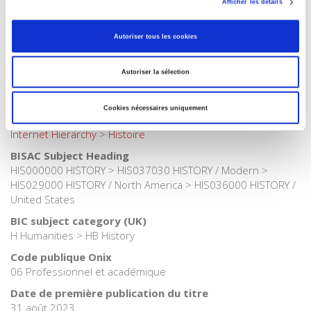
Afficher les détails
Catégorie (éditeur)
Internet Hierarchy
>
Monde & sociétés
>
Amérique du Nord
Autoriser tous les cookies
Catégorie (éditeur)
Internet Hierarchy
>
Domaines
>
Histoire
Autoriser la sélection
Catégorie (éditeur)
Internet Hierarchy
>
Domaine histoire
Cookies nécessaires uniquement
Catégorie (éditeur)
Internet Hierarchy
>
Histoire
BISAC Subject Heading
HIS000000 HISTORY > HIS037030 HISTORY / Modern >
HIS029000 HISTORY / North America > HIS036000 HISTORY /
United States
BIC subject category (UK)
H Humanities > HB History
Code publique Onix
06 Professionnel et académique
Date de première publication du titre
31 août 2023