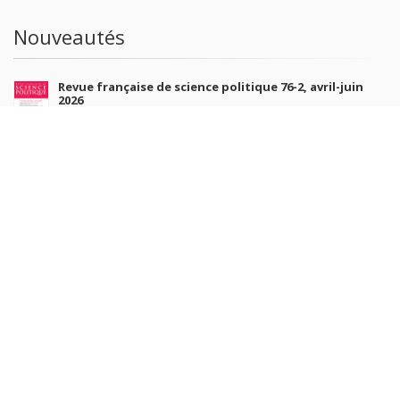
Nouveautés
Revue française de science politique 76-2, avril-juin
2026
10 juil. 2026
Revue française de sociologie 66 3/4, juillet-décembre
2026
7 juil. 2026
Sociétés contemporaines 139, 2025
6 juil. 2026
Raisons politiques 102, mai 2026
23 juin 2026
plus de titres