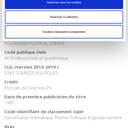
Autoriser tous les cookies
Catégorie (éditeur)
Internet Hierarchy
>
Domaine histoire
>
Histoire par période
Autoriser la sélection
Catégorie (éditeur)
Internet Hierarchy
>
Histoire
Cookies nécessaires uniquement
BISAC Subject Heading
POL000000 POLITICAL SCIENCE
Code publique Onix
06 Professionnel et académique
CLIL (Version 2013-2019 )
3283 SCIENCES POLITIQUES
Crédit
Presses de Sciences Po
Date de première publication du titre
1987
Code Identifiant de classement sujet
Classification thématique Thema: Politique et gouvernement
Avec