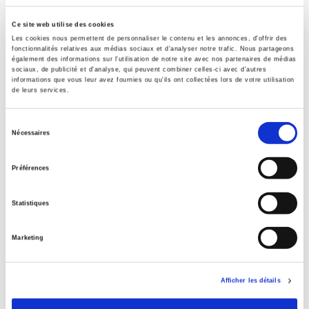
Sommaire
Ce site web utilise des cookies
Les cookies nous permettent de personnaliser le contenu et les annonces, d'offrir des
fonctionnalités relatives aux médias sociaux et d'analyser notre trafic. Nous partageons
également des informations sur l'utilisation de notre site avec nos partenaires de médias
Spécifications
sociaux, de publicité et d'analyse, qui peuvent combiner celles-ci avec d'autres
informations que vous leur avez fournies ou qu'ils ont collectées lors de votre utilisation
de leurs services.
Éditeur
Presses de Sciences Po
Sélection
Nécessaires
du
Auteur
consentement
Claire Andrieu
,
Lucette Le Van
,
Antoine Prost
Préférences
Collection
Académique
Statistiques
Langue
français
Marketing
Mots clés
Histoire
,
IIIe et IVe République
,
Politique industrielle
Afficher les détails
Catégorie (éditeur)
Internet Hierarchy
>
CONCOURS
>
Agrégation Histoire